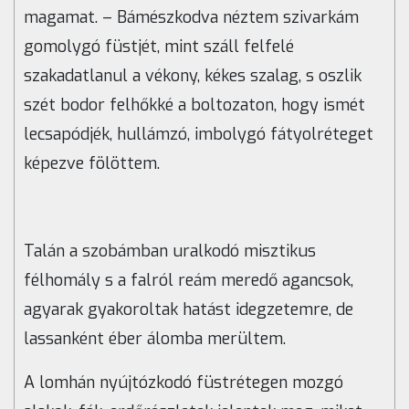
magamat. – Bámészkodva néztem szivarkám
gomolygó füstjét, mint száll felfelé
szakadatlanul a vékony, kékes szalag, s oszlik
szét bodor felhőkké a boltozaton, hogy ismét
lecsapódjék, hullámzó, imbolygó fátyolréteget
képezve fölöttem.
Talán a szobámban uralkodó misztikus
félhomály s a falról reám meredő agancsok,
agyarak gyakoroltak hatást idegzetemre, de
lassanként éber álomba merültem.
A lomhán nyújtózkodó füstrétegen mozgó