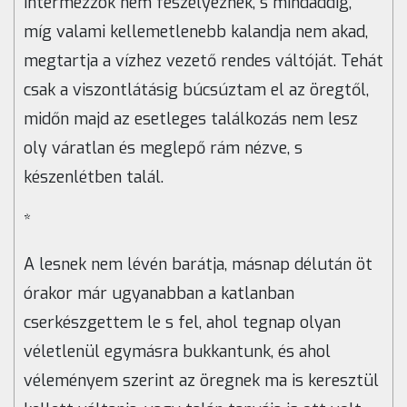
intermezzók nem feszélyeznek, s mindaddig,
míg valami kellemetlenebb kalandja nem akad,
megtartja a vízhez vezető rendes váltóját. Tehát
csak a viszontlátásig búcsúztam el az öregtől,
midőn majd az esetleges találkozás nem lesz
oly váratlan és meglepő rám nézve, s
készenlétben talál.
*
A lesnek nem lévén barátja, másnap délután öt
órakor már ugyanabban a katlanban
cserkészgettem le s fel, ahol tegnap olyan
véletlenül egymásra bukkantunk, és ahol
véleményem szerint az öregnek ma is keresztül