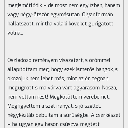
megismétlődik – de most nem egy ízben, hanem
vagy négy-ötször egymásután. Olyanformán
hallatszott, mintha valaki köveket gurigatott
volna...
Oszladozó reményem visszatért, s örömmel
állapítottam meg, hogy ezek ismerős hangok, s
okozójuk nem lehet más, mint az én tegnap
megugrott s ma várva várt agyarasom. Nosza,
nem voltam rest! Megkötöttem vérebemet.
Megfigyeltem a szél irányát, s jó széllel,
négykézláb bebújtam a sűrűségbe. A cserkészet
– ha ugyan egy hason csúszva megtett