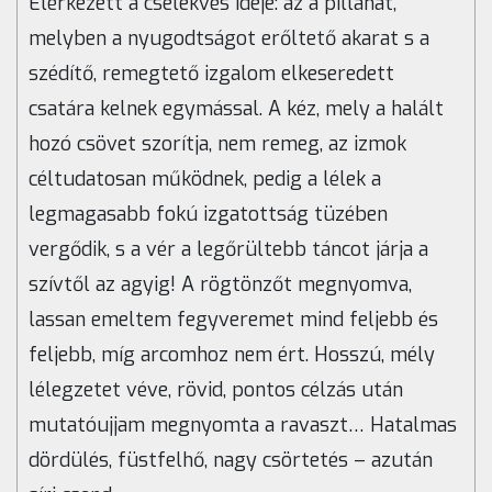
Elérkezett a cselekvés ideje: az a pillanat,
melyben a nyugodtságot erőltető akarat s a
szédítő, remegtető izgalom elkeseredett
csatára kelnek egymással. A kéz, mely a halált
hozó csövet szorítja, nem remeg, az izmok
céltudatosan működnek, pedig a lélek a
legmagasabb fokú izgatottság tüzében
vergődik, s a vér a legőrültebb táncot járja a
szívtől az agyig! A rögtönzőt megnyomva,
lassan emeltem fegyveremet mind feljebb és
feljebb, míg arcomhoz nem ért. Hosszú, mély
lélegzetet véve, rövid, pontos célzás után
mutatóujjam megnyomta a ravaszt… Hatalmas
dördülés, füstfelhő, nagy csörtetés – azután