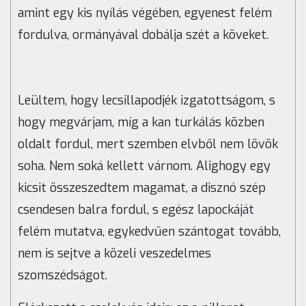
amint egy kis nyílás végében, egyenest felém
fordulva, ormányával dobálja szét a köveket.
Leültem, hogy lecsillapodjék izgatottságom, s
hogy megvárjam, míg a kan turkálás közben
oldalt fordul, mert szemben elvből nem lövök
soha. Nem soká kellett várnom. Alighogy egy
kicsit összeszedtem magamat, a disznó szép
csendesen balra fordul, s egész lapockáját
felém mutatva, egykedvűen szántogat tovább,
nem is sejtve a közeli veszedelmes
szomszédságot.