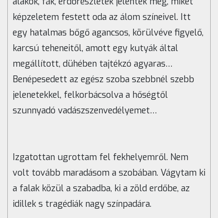
alakok, fák, erdőrészletek jelentek meg, miket
képzeletem festett oda az álom színeivel. Itt
egy hatalmas bőgő agancsos, körülvéve figyelő,
karcsú teheneitől, amott egy kutyák által
megállított, dühében tajtékzó agyaras…
Benépesedett az egész szoba szebbnél szebb
jelenetekkel, felkorbácsolva a hőségtől
szunnyadó vadászszenvedélyemet…
Izgatottan ugrottam fel fekhelyemről. Nem
volt tovább maradásom a szobában. Vágytam ki
a falak közül a szabadba, ki a zöld erdőbe, az
idillek s tragédiák nagy színpadára.