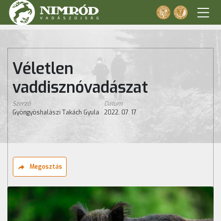
Véletlen
vaddisznóvadászat
Szerző
Dátum
Gyöngyöshalászi Takách Gyula
2022. 07. 17
Megosztás