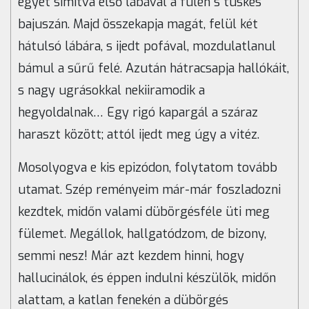
egyet simítva első lábával a fülén s tüskés
bajuszán. Majd összekapja magát, felül két
hátulsó lábára, s ijedt pofával, mozdulatlanul
bámul a sűrű felé. Azután hátracsapja hallókáit,
s nagy ugrásokkal nekiiramodik a
hegyoldalnak… Egy rigó kapargál a száraz
haraszt között; attól ijedt meg úgy a vitéz.
Mosolyogva e kis epizódon, folytatom tovább
utamat. Szép reményeim már-már foszladozni
kezdtek, midőn valami dübörgésféle üti meg
fülemet. Megállok, hallgatódzom, de bizony,
semmi nesz! Már azt kezdem hinni, hogy
hallucinálok, és éppen indulni készülök, midőn
alattam, a katlan fenekén a dübörgés