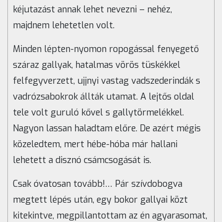
kéjutazást annak lehet nevezni – nehéz,
majdnem lehetetlen volt.
Minden lépten-nyomon ropogással fenyegető
száraz gallyak, hatalmas vörös tüskékkel
felfegyverzett, ujjnyi vastag vadszederindák s
vadrózsabokrok állták utamat. A lejtős oldal
tele volt guruló kővel s gallytörmelékkel.
Nagyon lassan haladtam előre. De azért mégis
közeledtem, mert hébe-hóba már hallani
lehetett a disznó csámcsogását is.
Csak óvatosan tovább!… Pár szívdobogva
megtett lépés után, egy bokor gallyai közt
kitekintve, megpillantottam az én agyarasomat,