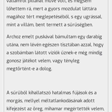
vállamról pillanat műve volt, és mégsem
lőhettem rá, mert a gyors mozdulat láttára
magához tért meglepetéséből, s egy ugrással,
mint a villám, bent termett a sűrűségben.
Archoz emelt puskával bámultam egy darabig
utána, nem lévén egészen tisztában azzal, hogy
a szobámban látott víziók űznek-e még mindig
gonosz játékot velem, vagy tényleg
megtörtént-e a dolog.
A sűrűből kihallatszó hatalmas fújások és a
morgás, mellyel méltatlankodásának adott
kifejezést az öreg, mihamar megértették velem,