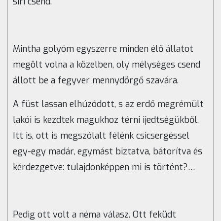
síri csend.
Mintha golyóm egyszerre minden élő állatot
megölt volna a közelben, oly mélységes csend
állott be a fegyver mennydörgő szavára.
A füst lassan elhúzódott, s az erdő megrémült
lakói is kezdtek magukhoz térni ijedtségükből.
Itt is, ott is megszólalt félénk csicsergéssel
egy-egy madár, egymást biztatva, bátorítva és
kérdezgetve: tulajdonképpen mi is történt?…
Pedig ott volt a néma válasz. Ott feküdt