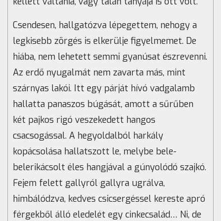
kellett váltania, vagy talán tanyája is ott volt.
Csendesen, hallgatózva lépegettem, nehogy a
legkisebb zörgés is elkerülje figyelmemet. De
hiába, nem lehetett semmi gyanúsat észrevenni.
Az erdő nyugalmát nem zavarta más, mint
szárnyas lakói. Itt egy párját hívó vadgalamb
hallatta panaszos búgását, amott a sűrűben
két pajkos rigó veszekedett hangos
csacsogással. A hegyoldalból harkály
kopácsolása hallatszott le, melybe bele-
belerikácsolt éles hangjával a gúnyolódó szajkó.
Fejem felett gallyról gallyra ugrálva,
himbálódzva, kedves csicsergéssel kereste apró
férgekből álló eledelét egy cinkecsalád… Ni, de