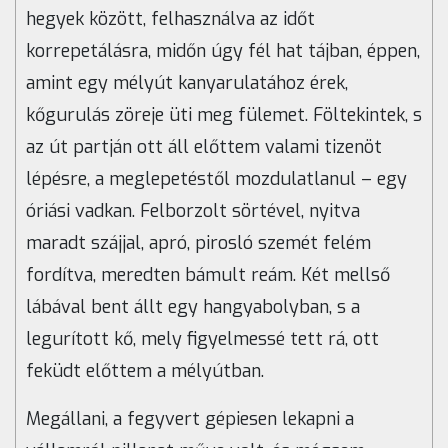
hegyek között, felhasználva az időt
korrepetálásra, midőn úgy fél hat tájban, éppen,
amint egy mélyút kanyarulatához érek,
kőgurulás zöreje üti meg fülemet. Föltekintek, s
az út partján ott áll előttem valami tizenöt
lépésre, a meglepetéstől mozdulatlanul – egy
óriási vadkan. Felborzolt sörtével, nyitva
maradt szájjal, apró, pirosló szemét felém
fordítva, meredten bámult reám. Két mellső
lábával bent állt egy hangyabolyban, s a
legurított kő, mely figyelmessé tett rá, ott
feküdt előttem a mélyútban.
Megállani, a fegyvert gépiesen lekapni a