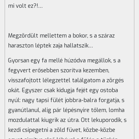
mi volt ez?!…
Megzördült mellettem a bokor, s a száraz
haraszton léptek zaja hallatszik…
Gyorsan egy fa mellé húzódva megállok, s a
fegyvert erősebben szorítva kezemben,
visszafojtott lélegzettel találgatom a zörgés
okát. Egyszer csak kidugja fejét egy ostoba
nyúl: nagy tapsi fülét jobbra-balra forgatja, s
gyanútlanul, alig pár lépésnyire tőlem, lomha
mozdulattal kiugrik az útra. Ott lekuporodik, s
kezdi csipegetni a zöld füvet, közbe-közbe