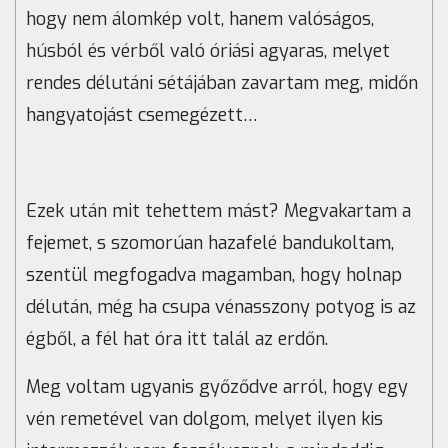
hogy nem álomkép volt, hanem valóságos,
húsból és vérből való óriási agyaras, melyet
rendes délutáni sétájában zavartam meg, midőn
hangyatojást csemegézett…
Ezek után mit tehettem mást? Megvakartam a
fejemet, s szomorúan hazafelé bandukoltam,
szentül megfogadva magamban, hogy holnap
délután, még ha csupa vénasszony potyog is az
égből, a fél hat óra itt talál az erdőn.
Meg voltam ugyanis győződve arról, hogy egy
vén remetével van dolgom, melyet ilyen kis