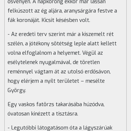
ösvényen. A napkorong ekkor már lassan
felkúszott az ég aljára, aranysárgára festve a
fák koronáját. Kicsit késésben volt.
- Az eredeti terv szerint már a kiszemelt rét
szélén, a jótékony sötétség leple alatt kellett
volna elfoglalnom a helyemet. Végül az
esélytelenek nyugalmával, de töretlen
reménnyel vágtam át az utolsó erdősávon,
hogy elérjem a nyílt területet – mesélte
György.
Egy vaskos fatörzs takarásába húzódva,
óvatosan kinézett a tisztásra.
- Legutóbbi látogatásom óta a lágyszárúak