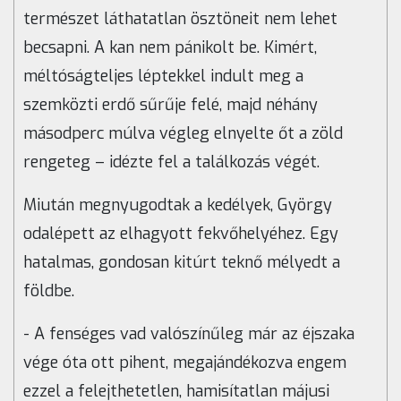
természet láthatatlan ösztöneit nem lehet
becsapni. A kan nem pánikolt be. Kimért,
méltóságteljes léptekkel indult meg a
szemközti erdő sűrűje felé, majd néhány
másodperc múlva végleg elnyelte őt a zöld
rengeteg – idézte fel a találkozás végét.
Miután megnyugodtak a kedélyek, György
odalépett az elhagyott fekvőhelyéhez. Egy
hatalmas, gondosan kitúrt teknő mélyedt a
földbe.
- A fenséges vad valószínűleg már az éjszaka
vége óta ott pihent, megajándékozva engem
ezzel a felejthetetlen, hamisítatlan májusi