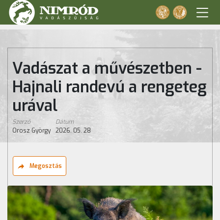
Vadászat a művészetben -
Hajnali randevú a rengeteg
urával
Szerző
Dátum
Orosz György
2026. 05. 28
Megosztás