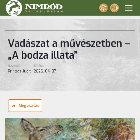
Vadászat a művészetben –
„A bodza illata”
Szerző
Dátum
Prihoda Judit
2026. 04. 07
Megosztás