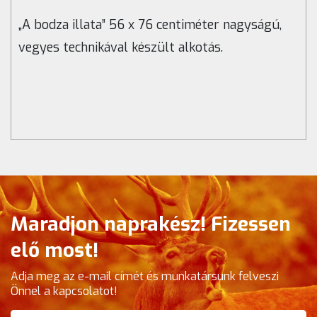
„A bodza illata” 56 x 76 centiméter nagyságú,
vegyes technikával készült alkotás.
Maradjon naprakész! Fizessen
elő most!
Adja meg az e-mail címét és munkatársunk felveszi
Önnel a kapcsolatot!