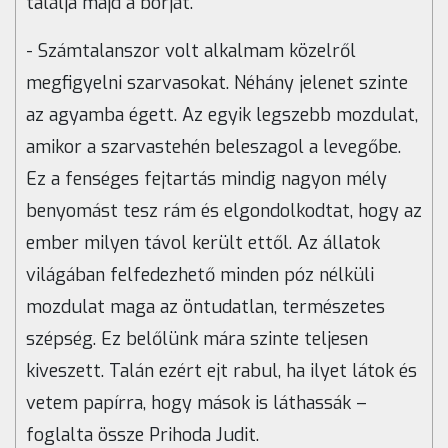
találja majd a borját.
- Számtalanszor volt alkalmam közelről
megfigyelni szarvasokat. Néhány jelenet szinte
az agyamba égett. Az egyik legszebb mozdulat,
amikor a szarvastehén beleszagol a levegőbe.
Ez a fenséges fejtartás mindig nagyon mély
benyomást tesz rám és elgondolkodtat, hogy az
ember milyen távol került ettől. Az állatok
világában felfedezhető minden póz nélküli
mozdulat maga az öntudatlan, természetes
szépség. Ez belőlünk mára szinte teljesen
kiveszett. Talán ezért ejt rabul, ha ilyet látok és
vetem papírra, hogy mások is láthassák –
foglalta össze Prihoda Judit.