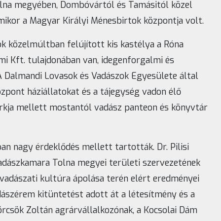
olna megyében, Dombóvártól és Tamásitól közel
ikor a Magyar Királyi Ménesbirtok központja volt.
 közelmúltban felújított kis kastélya a Róna
i Kft. tulajdonában van, idegenforgalmi és
 A Dalmandi Lovasok és Vadászok Egyesülete által
zpont háziállatokat és a tájegység vadon élő
rkja mellett mostantól vadász panteon és könyvtár
 nagy érdeklődés mellett tartották. Dr. Pilisi
adászkamara Tolna megyei területi szervezetének
vadászati kultúra ápolása terén elért eredményei
szérem kitüntetést adott át a létesítmény és a
örcsök Zoltán agrárvállalkozónak, a Kocsolai Dám