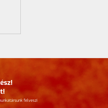
ész!
t!
munkatársunk felveszi