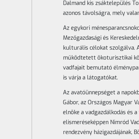
Dalmand kis zsáktelepülés T
azonos távolságra, mely valam
Az egykori ménesparancsnokok
Mezőgazdasági és Kereskedelm
kulturális célokat szolgálva.
működtetett ökoturisztikai kö
vadfajait bemutató élménypa
is várja a látogatókat.
Az avatóünnepséget a napokban
Gábor, az Országos Magyar V
elnöke a vadgazdálkodás és a 
elismeréseképpen Nimród Vadá
rendezvény házigazdájának, B