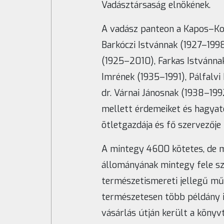
Vadásztársaság elnökének.
A vadász panteon a Kapos–Kop
Barkóczi Istvánnak (1927–199
(1925–2010), Farkas Istvánna
Imrének (1935–1991), Pálfalvi
dr. Várnai Jánosnak (1938–199
mellett érdemeiket és hagyaté
ötletgazdája és fő szervezője 
A mintegy 4600 kötetes, de m
állományának mintegy fele szé
természetismereti jellegű mű
természetesen több példány 
vásárlás útján került a könyv