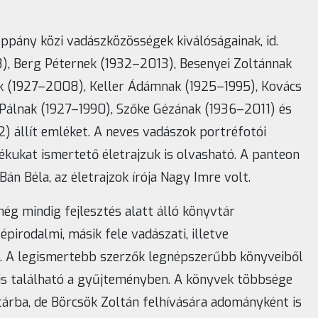
pány közi vadászközösségek kiválóságainak, id.
8), Berg Péternek (1932–2013), Besenyei Zoltánnak
k (1927–2008), Keller Ádámnak (1925–1995), Kovács
 Pálnak (1927–1990), Szőke Gézának (1936–2011) és
2) állít emléket. A neves vadászok portréfotói
kukat ismertető életrajzuk is olvasható. A panteon
Bán Béla, az életrajzok írója Nagy Imre volt.
ég mindig fejlesztés alatt álló könyvtár
pirodalmi, másik fele vadászati, illetve
. A legismertebb szerzők legnépszerűbb könyveiből
is található a gyűjteményben. A könyvek többsége
tárba, de Börcsök Zoltán felhívására adományként is