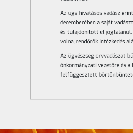
Az ügy hivatásos vadász érint
decemberében a saját vadászt
és tulajdonított el jogtalanul
volna, rendőrök intézkedés alá
Az ügyészség orvvadászat bű
önkormányzati vezetőre és a 
felfüggesztett börtönbünteté