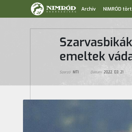
Archív
NIMRÓD tört
Szarvasbikák
emeltek vád
Szerző
MTI
Dátum
2022. 03. 21