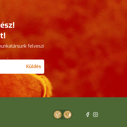
ész!
t!
munkatársunk felveszi
Küldés