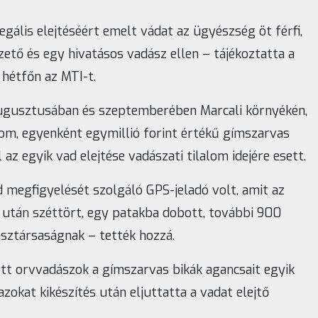
legális elejtéséért emelt vádat az ügyészség öt férfi,
ető és egy hivatásos vadász ellen – tájékoztatta a
étfőn az MTI-t.
augusztusában és szeptemberében Marcali környékén,
om, egyenként egymillió forint értékű gímszarvas
az egyik vad elejtése vadászati tilalom idejére esett.
ad megfigyelését szolgáló GPS-jeladó volt, amit az
se után széttört, egy patakba dobott, további 900
ásztársaságnak – tették hozzá.
zett orvvadászok a gímszarvas bikák agancsait egyik
azokat kikészítés után eljuttatta a vadat elejtő