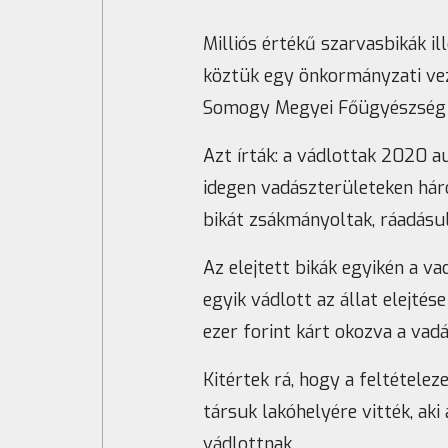
Milliós értékű szarvasbikák il
köztük egy önkormányzati vez
Somogy Megyei Főügyészség h
Azt írták: a vádlottak 2020 
idegen vadászterületeken hár
bikát zsákmányoltak, ráadásul 
Az elejtett bikák egyikén a v
egyik vádlott az állat elejté
ezer forint kárt okozva a vad
Kitértek rá, hogy a feltétele
társuk lakóhelyére vitték, aki 
vádlottnak.