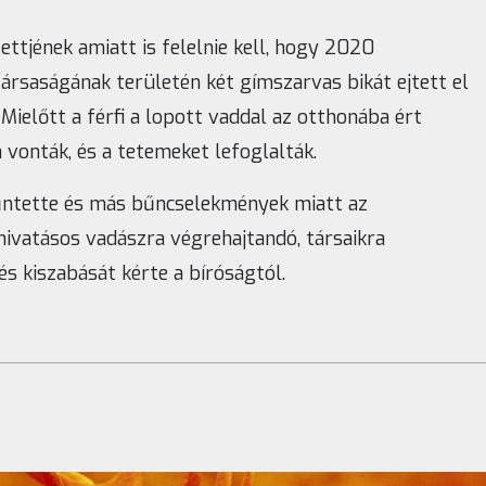
ettjének amiatt is felelnie kell, hogy 2020
ársaságának területén két gímszarvas bikát ejtett el
. Mielőtt a férfi a lopott vaddal az otthonába ért
 vonták, és a tetemeket lefoglalták.
ntette és más bűncselekmények miatt az
hivatásos vadászra végrehajtandó, társaikra
s kiszabását kérte a bíróságtól.