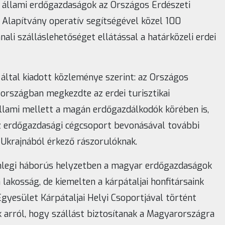
 állami erdőgazdaságok az Országos Erdészeti
 Alapítvány operatív segítségével közel 100
ali szálláslehetőséget ellátással a határközeli erdei
által kiadott közleménye szerint: az Országos
 országban megkezdte az erdei turisztikai
állami mellett a magán erdőgazdálkodók körében is,
z erdőgazdasági cégcsoport bevonásával további
 Ukrajnából érkező rászorulóknak.
lenlegi háborús helyzetben a magyar erdőgazdaságok
lakosság, de kiemelten a kárpátaljai honfitársaink
Egyesület Kárpátaljai Helyi Csoportjával történt
 arról, hogy szállást biztosítanak a Magyarországra