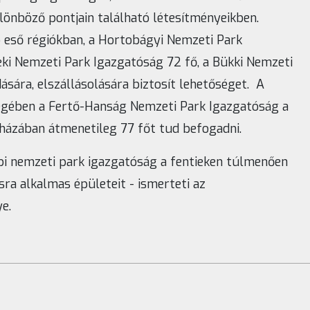
ülönböző pontjain található létesítményeikben.
b eső régiókban, a Hortobágyi Nemzeti Park
eki Nemzeti Park Igazgatóság 72 fő, a Bükki Nemzeti
sára, elszállásolására biztosít lehetőséget. A
égében a Fertő-Hanság Nemzeti Park Igazgatóság a
házában átmenetileg 77 főt tud befogadni.
bi nemzeti park igazgatóság a fentieken túlmenően
sra alkalmas épületeit - ismerteti az
e.