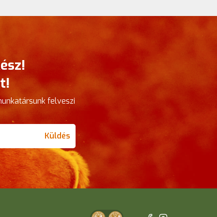
ész!
t!
munkatársunk felveszi
Küldés