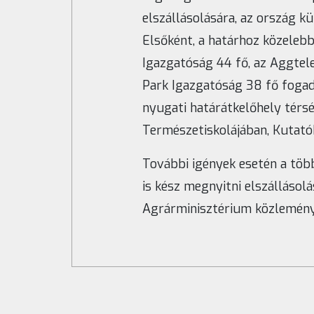
elszállásolására, az ország k
Elsőként, a határhoz közeleb
Igazgatóság 44 fő, az Aggtel
Park Igazgatóság 38 fő fogadá
nyugati határátkelőhely térs
Természetiskolájában, Kutató
További igények esetén a töb
is kész megnyitni elszállásolá
Agrárminisztérium közlemény