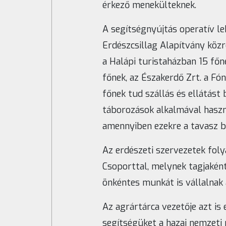
érkező menekülteknek.
A segítségnyújtás operatív le
Erdészcsillag Alapítvány köz
a Halápi turistaházban 15 főn
főnek, az Északerdő Zrt. a Fó
főnek tud szállás és ellátást 
táborozások alkalmával használ
amennyiben ezekre a tavasz b
Az erdészeti szervezetek foly
Csoporttal, melynek tagjaként
önkéntes munkát is vállalnak
Az agrártárca vezetője azt is
segítségüket a hazai nemzeti 