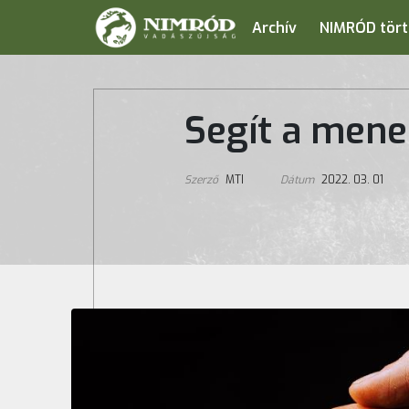
Archív
NIMRÓD tört
Segít a mene
Szerző
MTI
Dátum
2022. 03. 01