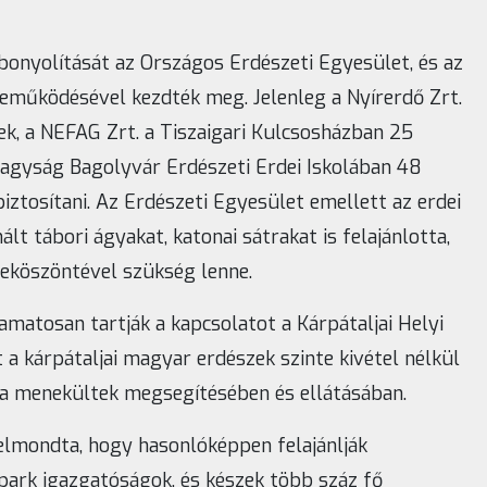
bonyolítását az Országos Erdészeti Egyesület, és az
reműködésével kezdték meg. Jelenleg a Nyírerdő Zrt.
ek, a NEFAG Zrt. a Tiszaigari Kulcsosházban 25
nagyság Bagolyvár Erdészeti Erdei Iskolában 48
biztosítani. Az Erdészeti Egyesület emellett az erdei
t tábori ágyakat, katonai sátrakat is felajánlotta,
eköszöntével szükség lenne.
amatosan tartják a kapcsolatot a Kárpátaljai Helyi
 a kárpátaljai magyar erdészek szinte kivétel nélkül
 a menekültek megsegítésében és ellátásában.
 elmondta, hogy hasonlóképpen felajánlják
park igazgatóságok, és készek több száz fő