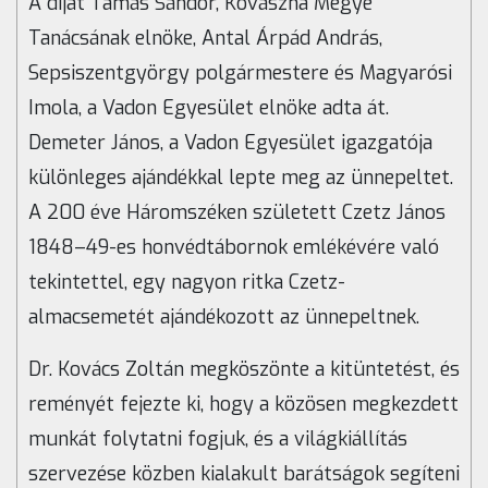
A díjat Tamás Sándor, Kovászna Megye
Tanácsának elnöke, Antal Árpád András,
Sepsiszentgyörgy polgármestere és Magyarósi
Imola, a Vadon Egyesület elnöke adta át.
Demeter János, a Vadon Egyesület igazgatója
különleges ajándékkal lepte meg az ünnepeltet.
A 200 éve Háromszéken született Czetz János
1848–49-es honvédtábornok emlékévére való
tekintettel, egy nagyon ritka Czetz-
almacsemetét ajándékozott az ünnepeltnek.
Dr. Kovács Zoltán megköszönte a kitüntetést, és
reményét fejezte ki, hogy a közösen megkezdett
munkát folytatni fogjuk, és a világkiállítás
szervezése közben kialakult barátságok segíteni