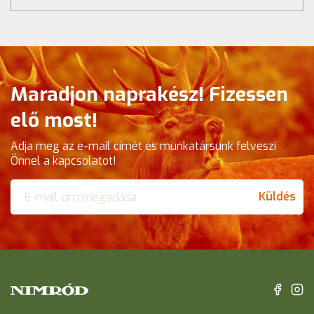
Maradjon naprakész! Fizessen
elő most!
Adja meg az e-mail címét és munkatársunk felveszi
Önnel a kapcsolatot!
Küldés