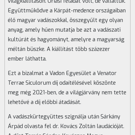
világkiállításon. Óriási feladat volt, de vállaltuk.
Együttműködve a Kárpát-medence országaiban
élő magyar vadászokkal, összegyűlt egy olyan
anyag, amely hűen mutatja be azt a vadászati
kultúrát és hagyományt, amelyre a magyarság
méltán büszke. A kiállítást több százezer
ember láthatta.
Ezt a bizalmat a Vadon Egyesület a Venator
Terrae Siculorum díj odaítélésével köszönte
meg még 2021-ben, de a világjárvány nem tette
lehetővé a díj előbbi átadását.
A vadászkürtegyüttes szignálja után Sárkány
Árpád olvasta fel dr. Kovács Zoltán laudációját.