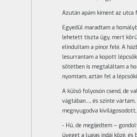
Azután apám kiment az utca fel
Egyedül maradtam a homályba
lehetett tiszta ügy, mert kör
elindultam a pince felé. A há
lesurrantam a kopott lépcsők
sötétben is megtaláltam a h
nyomtam, aztán fel a lépcsők
A külső folyosón csend, de v
vágtában…, és szinte vártam, 
megnyugodva kivilágosodott,
- Hű, de megijedtem – gondo
üveget a lugas indái közé, és