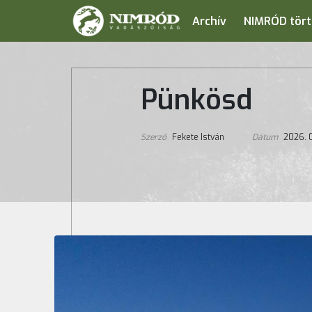
Archív
NIMRÓD tört
Pünkösd
Szerző
Fekete István
Dátum
2026. 