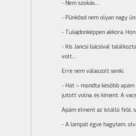
- Nem szokás…
- Pünkösd nem olyan nagy ün
- Tulajdonképpen akkora. Hon
- Kis Jancsi bácsival találko
volt…
Erre nem válaszolt senki.
- Hát – mondta később apám –
jutott volna, és kiment. A va
Apám elment az istálló felé,
- A lámpát égve hagytam, olva