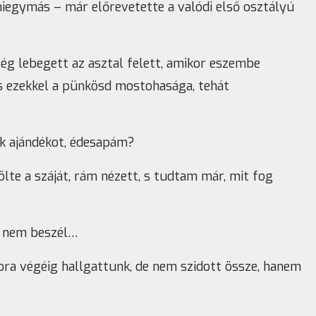
miegymás – már előrevetette a valódi első osztályú
ég lebegett az asztal felett, amikor eszembe
, s ezekkel a pünkösd mostohasága, tehát
k ajándékot, édesapám?
ölte a száját, rám nézett, s tudtam már, mit fog
, nem beszél…
ora végéig hallgattunk, de nem szidott össze, hanem