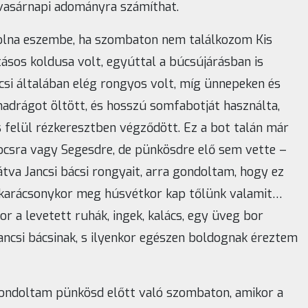
vasárnapi adományra számíthat.
olna eszembe, ha szombaton nem találkozom Kis
vatásos koldusa volt, egyúttal a búcsújárásban is
ácsi általában elég rongyos volt, míg ünnepeken és
adrágot öltött, és hosszú somfabotját használta,
 felül rézkeresztben végződött. Ez a bot talán már
docsra vagy Segesdre, de pünkösdre elő sem vette –
átva Jancsi bácsi rongyait, arra gondoltam, hogy ez
 karácsonykor meg húsvétkor kap tőlünk valamit…
r a levetett ruhák, ingek, kalács, egy üveg bor
ancsi bácsinak, s ilyenkor egészen boldognak éreztem
 gondoltam pünkösd előtt való szombaton, amikor a