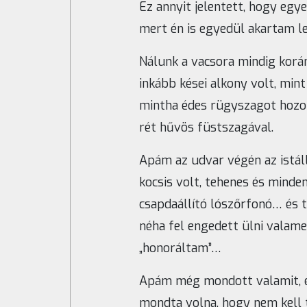
Ez annyit jelentett, hogy eg
mert én is egyedül akartam le
Nálunk a vacsora mindig korá
inkább kései alkony volt, mint
mintha édes rügyszagot hozot
rét hűvös füstszagával.
Apám az udvar végén az istáll
kocsis volt, tehenes és minde
csapdaállító lószőrfonó… és 
néha fel engedett ülni valame
„honoráltam”…
Apám még mondott valamit, és 
mondta volna, hogy nem kell 