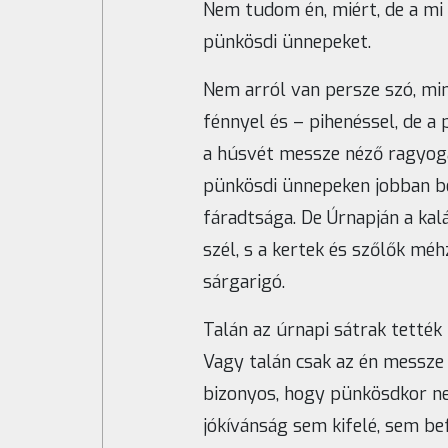
Nem tudom én, miért, de a mi
pünkösdi ünnepeket.
Nem arról van persze szó, mi
fénnyel és – pihenéssel, de a
a húsvét messze néző ragyogá
pünkösdi ünnepeken jobban be
fáradtsága. De Úrnapján a k
szél, s a kertek és szőlők m
sárgarigó.
Talán az úrnapi sátrak tetté
Vagy talán csak az én messze 
bizonyos, hogy pünkösdkor n
jókívánság sem kifelé, sem be