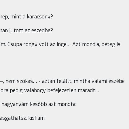
nep, mint a karácsony?
nan jutott ez eszedbe?
ztam. Csupa rongy volt az inge… Azt mondja, beteg is
, nem szokás… - aztán felállt, mintha valami eszébe
csora pedig valahogy befejezetlen maradt…
 s nagyanyám később azt mondta:
sgathatsz, kisfiam.