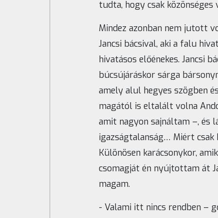
tudta, hogy csak közönséges 
Mindez azonban nem jutott v
Jancsi bácsival, aki a falu hi
hivatásos előénekes. Jancsi b
búcsújáráskor sárga bársonyn
amely alul hegyes szögben és
magától is eltalált volna An
amit nagyon sajnáltam –, és l
igazságtalanság… Miért csak
Különösen karácsonykor, amiko
csomagját én nyújtottam át J
magam.
- Valami itt nincs rendben –