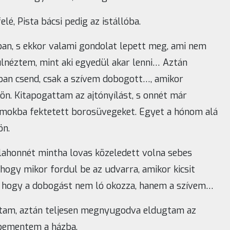
é, Pista bácsi pedig az istállóba.
n, s ekkor valami gondolat lepett meg, ami nem
ülnéztem, mint aki egyedül akar lenni… Aztán
zban csend, csak a szívem dobogott…, amikor
ön. Kitapogattam az ajtónyílást, s onnét már
omokba fektetett borosüvegeket. Egyet a hónom alá
ön.
alahonnét mintha lovas közeledett volna sebes
hogy mikor fordul be az udvarra, amikor kicsit
 hogy a dobogást nem ló okozza, hanem a szívem…
ltam, aztán teljesen megnyugodva eldugtam az
 bementem a házba.