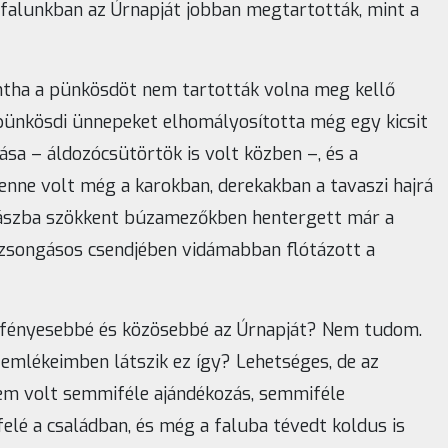
 falunkban az Úrnapját jobban megtartották, mint a
ntha a pünkösdöt nem tartották volna meg kellő
 pünkösdi ünnepeket elhomályosította még egy kicsit
sa – áldozócsütörtök is volt közben –, és a
nne volt még a karokban, derekakban a tavaszi hajrá
alászba szökkent búzamezőkben hentergett már a
éhzsongásos csendjében vidámabban flótázott a
k fényesebbé és közösebbé az Úrnapját? Nem tudom.
emlékeimben látszik ez így? Lehetséges, de az
em volt semmiféle ajándékozás, semmiféle
felé a családban, és még a faluba tévedt koldus is