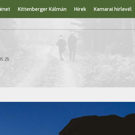
énet
Kittenberger Kálmán
Hírek
Kamarai hírlevél
05. 25