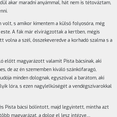
yedül akar maradni anyámmal, hát nem is tétováztam,
nni.
n volt, s amikor kimentem a külső folyosóra, még
 este. A fák már elvirágzottak a kertben, mégis
t volna a szél, összekeveredve a korhadó szalma s a
ó előtt magyarázott valamit Pista bácsinak, aki
nes, de az én szememben kiváló szánkófaragó,
tudója minden dolognak, egyszóval a barátom, aki
lyik lóra, s ezen nagylelkűségét a vendégszivarokkal
Pista bácsi bólintott, majd legyintett, mintha azt
több magyarázat, a dolog el lesz intézve…