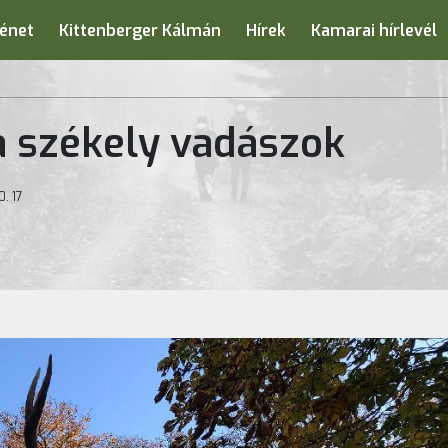
énet
Kittenberger Kálmán
Hírek
Kamarai hírlevél
a székely vadászok
0. 17