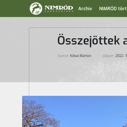
Archív
NIMRÓD tört
Összejöttek 
Szerző
Kókai Márton
Dátum
2022. 1