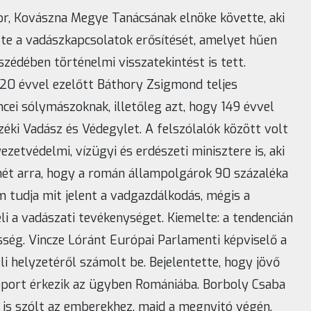
r, Kovászna Megye Tanácsának elnöke követte, aki
te a vadászkapcsolatok erősítését, amelyet hűen
szédében történelmi visszatekintést is tett.
20 évvel ezelőtt Báthory Zsigmond teljes
ei sólymászoknak, illetőleg azt, hogy 149 évvel
éki Vadász és Védegylet. A felszólalók között volt
zetvédelmi, vízügyi és erdészeti minisztere is, aki
lmét arra, hogy a román állampolgárok 90 százaléka
m tudja mit jelent a vadgazdálkodás, mégis a
li a vadászati tevékenységet. Kiemelte: a tendencián
sség. Vincze Lóránt Európai Parlamenti képviselő a
 helyzetéről számolt be. Bejelentette, hogy jövő
port érkezik az ügyben Romániába. Borboly Csaba
 is szólt az emberekhez, majd a megnyitó végén,