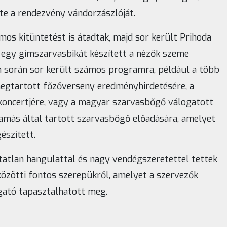
e a rendezvény vándorzászlóját.
os kitüntetést is átadtak, majd sor került Prihoda
n egy gímszarvasbikát készített a nézők szeme
n során sor került számos programra, például a több
egtartott főzőverseny eredményhirdetésére, a
oncertjére, vagy a magyar szarvasbőgő válogatott
Tamás által tartott szarvasbőgő előadására, amelyet
észített.
tatlan hangulattal és nagy vendégszeretettel tettek
özötti fontos szerepükről, amelyet a szervezők
gató tapasztalhatott meg.