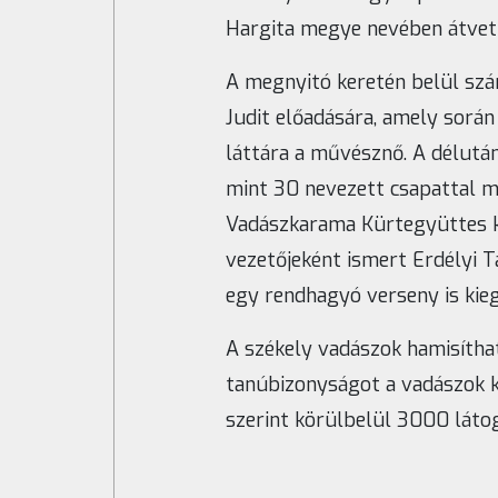
Hargita megye nevében átvett
A megnyitó keretén belül szám
Judit előadására, amely sorá
láttára a művésznő. A délutá
mint 30 nevezett csapattal m
Vadászkarama Kürtegyüttes k
vezetőjeként ismert Erdélyi 
egy rendhagyó verseny is kieg
A székely vadászok hamisítha
tanúbizonyságot a vadászok k
szerint körülbelül 3000 láto