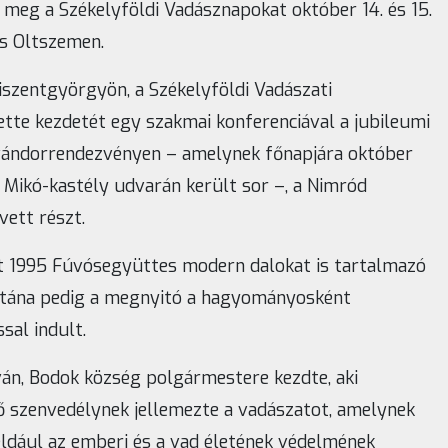
 meg a Székelyföldi Vadásznapokat október 14. és 15.
s Oltszemen.
iszentgyörgyön, a Székelyföldi Vadászati
te kezdetét egy szakmai konferenciával a jubileumi
 vándorrendezvényen – amelynek főnapjára október
 Mikó-kastély udvarán került sor –, a Nimród
vett részt.
t 1995 Fúvósegyüttes modern dalokat is tartalmazó
 utána pedig a megnyitó a hagyományosként
sal indult.
ván, Bodok község polgármestere kezdte, aki
 szenvedélynek jellemezte a vadászatot, amelynek
ldául az emberi és a vad életének védelmének