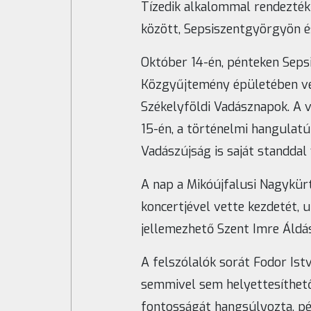
Tízedik alkalommal rendezték
között, Sepsiszentgyörgyön é
Október 14-én, pénteken Seps
Közgyűjtemény épületében vet
Székelyföldi Vadásznapok. A
15-én, a történelmi hangulatú
Vadászújság is saját standdal 
A nap a Mikóújfalusi Nagykür
koncertjével vette kezdetét,
jellemezhető Szent Imre Áldás
A felszólalók sorát Fodor Ist
semmivel sem helyettesíthető
fontosságát hangsúlyozta, pé