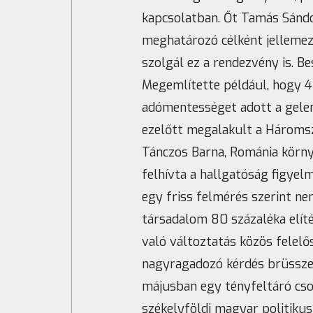
kapcsolatban. Őt Tamás Sándo
meghatározó célként jellemez
szolgál ez a rendezvény is. Be
Megemlítette például, hogy 4
adómentességet adott a gelenc
ezelőtt megalakult a Háromsz
Tánczos Barna, Románia környe
felhívta a hallgatóság figye
egy friss felmérés szerint ne
társadalom 80 százaléka elíté
való változtatás közös felelő
nagyragadozó kérdés brüsszeli
májusban egy tényfeltáró cso
székelyföldi magyar politikus