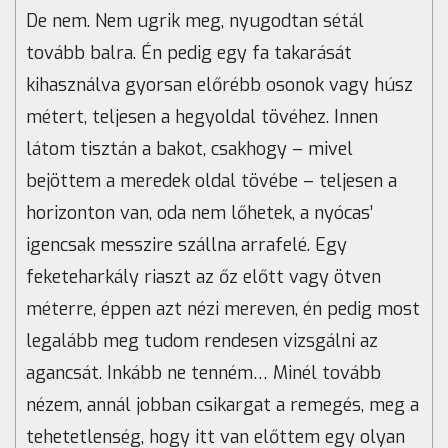
De nem. Nem ugrik meg, nyugodtan sétál
tovább balra. Én pedig egy fa takarását
kihasználva gyorsan előrébb osonok vagy húsz
métert, teljesen a hegyoldal tövéhez. Innen
látom tisztán a bakot, csakhogy – mivel
bejöttem a meredek oldal tövébe – teljesen a
horizonton van, oda nem lőhetek, a nyócas’
igencsak messzire szállna arrafelé. Egy
feketeharkály riaszt az őz előtt vagy ötven
méterre, éppen azt nézi mereven, én pedig most
legalább meg tudom rendesen vizsgálni az
agancsát. Inkább ne tenném… Minél tovább
nézem, annál jobban csikargat a remegés, meg a
tehetetlenség, hogy itt van előttem egy olyan