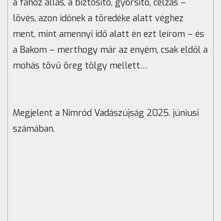
a fához állás, a biztosító, gyorsító, célzás –
lövés, azon időnek a töredéke alatt véghez
ment, mint amennyi idő alatt én ezt leírom – és
a Bakom – merthogy már az enyém, csak eldől a
mohás tövű öreg tölgy mellett…
Megjelent a Nimród Vadászújság 2025. júniusi
számában.