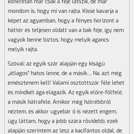
konkrétan már csak a feje látszik, de már
mondom is, hogy mi van rajta. Kissé kavarja a
képet az agyamban, hogy a fényes horizont a
háttér és teljesen oldalt van a bak feje, így nem
vagyok benne biztos, hogy melyik agancs
melyik rajta.
Szóval; az egyik szár alapján egy kiságú
„átlagos” hatos lenne, de a másik… Na, azt még
emésztenem kell! Valami osztottszár féle lehet
és mindkét ága elágazik. Az egyik előre-fölfelé,
a másik hátrafelé. Amikor még hátrébbról
néztem, és akkor ugyebár ő is nézett engem,
úgy láttam, hogy a jobb szára rövidebb, ezek
alapján szerintem az lesz a kacifántos oldal, de