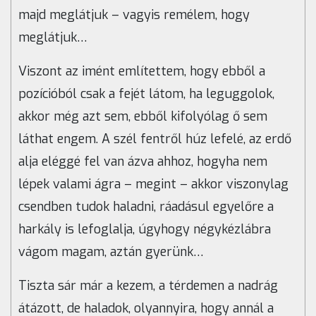
majd meglátjuk – vagyis remélem, hogy
meglátjuk…
Viszont az imént említettem, hogy ebből a
pozícióból csak a fejét látom, ha leguggolok,
akkor még azt sem, ebből kifolyólag ő sem
láthat engem. A szél fentről húz lefelé, az erdő
alja eléggé fel van ázva ahhoz, hogyha nem
lépek valami ágra – megint – akkor viszonylag
csendben tudok haladni, ráadásul egyelőre a
harkály is lefoglalja, úgyhogy négykézlábra
vágom magam, aztán gyerünk…
Tiszta sár már a kezem, a térdemen a nadrág
átázott, de haladok, olyannyira, hogy annál a