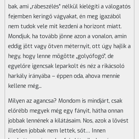
bak, ami „rábeszélés” nélkül kielégíti a válogatós
fejemben keringő vágyakat, én meg igazából
nem tudok vele mit kezdeni a horizont miatt.
Mondjuk, ha tovább jönne azon a vonalon, amin
eddig jött vagy ötven méternyit, ott úgy hajlik a
hegy, hogy lenne mögötte „golyófogó”, de
egyelőre igencsak leparkolt és néz a rikácsoló
harkály irányába – éppen oda, ahova mennie
kellene még...
Milyen az agancsa? Mondom is mindjárt, csak
előrébb megyek még egy fányit, hátha onnan
jobbak lennének a kilátásaim. Nos, azok a lövést
illetően jobbak nem lettek, sőt… Innen