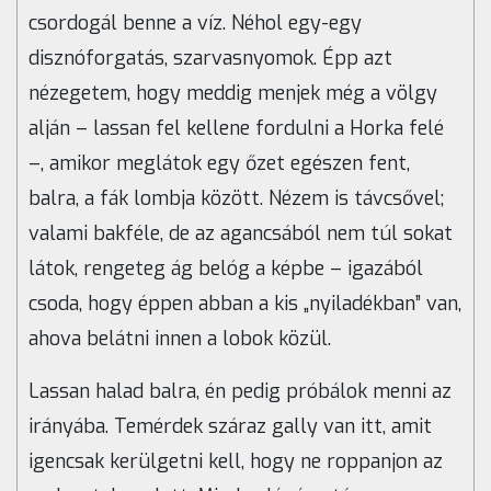
csordogál benne a víz. Néhol egy-egy
disznóforgatás, szarvasnyomok. Épp azt
nézegetem, hogy meddig menjek még a völgy
alján – lassan fel kellene fordulni a Horka felé
–, amikor meglátok egy őzet egészen fent,
balra, a fák lombja között. Nézem is távcsővel;
valami bakféle, de az agancsából nem túl sokat
látok, rengeteg ág belóg a képbe – igazából
csoda, hogy éppen abban a kis „nyiladékban” van,
ahova belátni innen a lobok közül.
Lassan halad balra, én pedig próbálok menni az
irányába. Temérdek száraz gally van itt, amit
igencsak kerülgetni kell, hogy ne roppanjon az