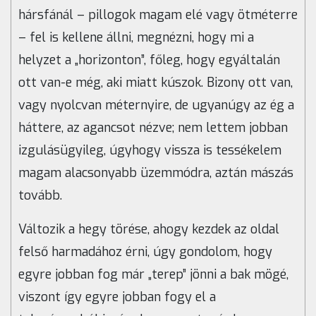
hársfánál – pillogok magam elé vagy ötméterre
– fel is kellene állni, megnézni, hogy mi a
helyzet a „horizonton”, főleg, hogy egyáltalán
ott van-e még, aki miatt kúszok. Bizony ott van,
vagy nyolcvan méternyire, de ugyanúgy az ég a
háttere, az agancsot nézve; nem lettem jobban
izgulásügyileg, úgyhogy vissza is tessékelem
magam alacsonyabb üzemmódra, aztán mászás
tovább.
Változik a hegy törése, ahogy kezdek az oldal
felső harmadához érni, úgy gondolom, hogy
egyre jobban fog már „terep” jönni a bak mögé,
viszont így egyre jobban fogy el a