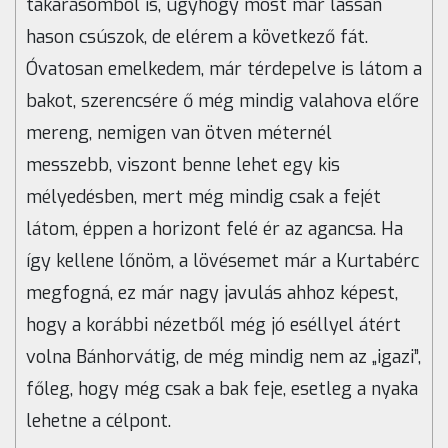
takarásomból is, úgyhogy most már lassan
hason csúszok, de elérem a következő fát.
Óvatosan emelkedem, már térdepelve is látom a
bakot, szerencsére ő még mindig valahova előre
mereng, nemigen van ötven méternél
messzebb, viszont benne lehet egy kis
mélyedésben, mert még mindig csak a fejét
látom, éppen a horizont felé ér az agancsa. Ha
így kellene lőnöm, a lövésemet már a Kurtabérc
megfogná, ez már nagy javulás ahhoz képest,
hogy a korábbi nézetből még jó eséllyel átért
volna Bánhorvátig, de még mindig nem az „igazi”,
főleg, hogy még csak a bak feje, esetleg a nyaka
lehetne a célpont.