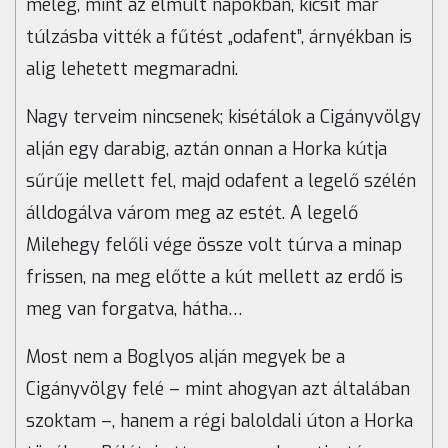
meleg, mint az elmúlt napokban, kicsit már
túlzásba vitték a fűtést „odafent”, árnyékban is
alig lehetett megmaradni.
Nagy terveim nincsenek; kisétálok a Cigányvölgy
alján egy darabig, aztán onnan a Horka kútja
sűrűje mellett fel, majd odafent a legelő szélén
álldogálva várom meg az estét. A legelő
Milehegy felőli vége össze volt túrva a minap
frissen, na meg előtte a kút mellett az erdő is
meg van forgatva, hátha…
Most nem a Boglyos alján megyek be a
Cigányvölgy felé – mint ahogyan azt általában
szoktam –, hanem a régi baloldali úton a Horka