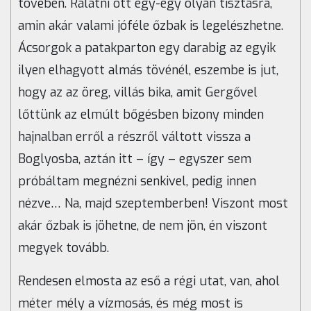
tövében. Rálátni ott egy-egy olyan tisztásra,
amin akár valami jóféle őzbak is legelészhetne.
Ácsorgok a patakparton egy darabig az egyik
ilyen elhagyott almás tövénél, eszembe is jut,
hogy az az öreg, villás bika, amit Gergővel
lőttünk az elmúlt bőgésben bizony minden
hajnalban erről a részről váltott vissza a
Boglyosba, aztán itt – így – egyszer sem
próbáltam megnézni senkivel, pedig innen
nézve… Na, majd szeptemberben! Viszont most
akár őzbak is jöhetne, de nem jön, én viszont
megyek tovább.
Rendesen elmosta az eső a régi utat, van, ahol
méter mély a vízmosás, és még most is