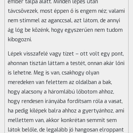
ember talpa alatt. Minden lépés után
távcsövezek, most éppen ő is engem néz; valami
nem stimmel az aganccsal, azt látom, de annyi
ág lóg be közénk, hogy egyszerűen nem tudom
kibogozni.
Lépek visszafelé vagy tízet – ott volt egy pont,
ahonnan tisztán láttam a testét, onnan akár lőni
is lehetne. Meg is van, csakhogy olyan
meredeken van felettem az oldalban a bak,
hogy alacsony a háromlábú lőbotom ahhoz,
hogy rendesen irányába fordítsam róla a vasat,
ha pedig kilépek balra ahhoz a gyertyánhoz, ami
mellettem van, akkor konkrétan semmit sem
látok belőle, de legalább jó hangosan elroppant