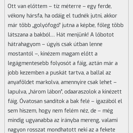
Ott van előttem – tíz méterre – egy ferde,
vékony hársfa, ha odáig el tudnék jutni, akkor
már több „golyófogó” jutna a képbe, főleg több
látszana a bakból… Hát menjünk! A lőbotot
hátrahagyom – úgyis csak útban lenne
mostantól –, kinézem magam előtt a
legágmentesebb folyosót a fáig, aztán már a
jobb kezemben a puskát tartva, a ballal az
anyaföldet markolva, amennyire csak lehet –
lapulva, „három lábon”, odaaraszolok a kinézett
fáig. Óvatosan sandítok a bak felé – igazából el
sem hiszem, hogy nem felém néz, de – még
mindig ugyanabba az irányba mereng, valami
nagyon rosszat mondhatott neki az a fekete