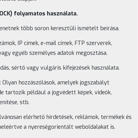
OCK) folyamatos használata.
netnek több soron keresztüli ismételt beírása.
ámok, IP címek, e-mail címek, FTP szerverek,
vagy egyéb személyes adatok megosztása.
s, sértő vagy vulgáris kifejezések használata.
:
Olyan hozzászólások, amelyek jogszabályt
de tartozik például a jogvédett képek, videók,
nítése, stb.
lvánosan elérhető hirdetések, reklámok, termékek és
eleértve a nyereségorientált weboldalakat is.