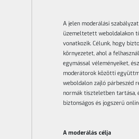
A jelen moderálási szabályzat
üzemeltetett weboldalakon tö
vonatkozik. Célunk, hogy bizto
környezetet, ahol a felhaszn
egymással véleményeiket, észr
moderátorok közötti együttmű
weboldalon zajló párbeszéd re
normák tiszteletben tartása,
biztonságos és jogszerű online
A moderálás célja