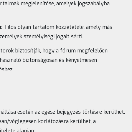
tartalmak megjelenítése, amelyek jogszabályba
:
Tilos olyan tartalom közzététele, amely más
emélyek személyiségi jogait sérti.
orok biztosítják, hogy a fórum megfelelően
lhasználó biztonságosan és kényelmesen
éshez.
nállása esetén az egész bejegyzés törlésre kerülhet,
osan/véglegesen korlátozásra kerülhet, a
télete alapján: