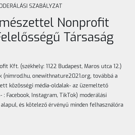
ODERÁLÁSI SZABÁLYZAT
mészettel Nonprofit
Felelősségű Társaság
it Kft. (székhely: 1122 Budapest, Maros utca 12.)
k (nimrod.hu, onewithnature2021.org, továbbá a
tett közösségi média-oldalak- az üzemeltető
 : Facebook, Instagram, TikTok) moderálási
 alapul, és kötelező érvényű minden felhasználóra