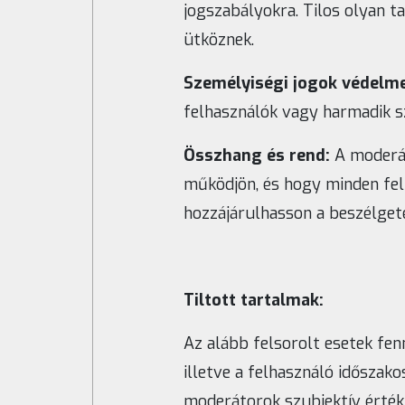
jogszabályokra. Tilos olyan 
ütköznek.
Személyiségi jogok védelme
felhasználók vagy harmadik sz
Összhang és rend:
A moderát
működjön, és hogy minden fe
hozzájárulhasson a beszélget
Tiltott tartalmak:
Az alább felsorolt esetek fen
illetve a felhasználó időszak
moderátorok szubjektív értékí