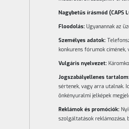
Nagybetűs írásmód (CAPS L
Floodolás:
Ugyanannak az üze
Személyes adatok:
Telefonsz
konkurens fórumok címének, 
Vulgáris nyelvezet:
Káromkodá
Jogszabályellenes tartalom
sértenek, vagy arra utalnak. I
önkényuralmi jelképek megjele
Reklámok és promóciók:
Nyi
szolgáltatások reklámozása, b