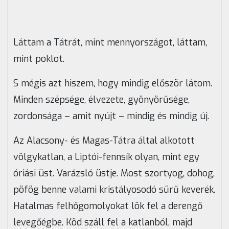
Láttam a Tátrát, mint mennyországot, láttam,
mint poklot.
S mégis azt hiszem, hogy mindig először látom.
Minden szépsége, élvezete, gyönyörűsége,
zordonsága – amit nyújt – mindig és mindig új.
Az Alacsony- és Magas-Tátra által alkotott
völgykatlan, a Liptói-fennsík olyan, mint egy
óriási üst. Varázsló üstje. Most szortyog, dohog,
pöfög benne valami kristályosodó sűrű keverék.
Hatalmas felhőgomolyokat lök fel a derengő
levegőégbe. Köd száll fel a katlanból, majd