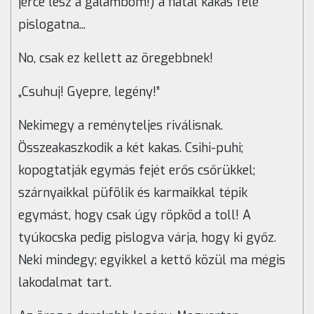
jérce lesz a galambom!) a fiatal kakas felé
pislogatna...
No, csak ez kellett az öregebbnek!
„Csuhuj! Gyepre, legény!”
Nekimegy a reményteljes riválisnak.
Összeakaszkodik a két kakas. Csihi-puhi;
kopogtatják egymás fejét erős csőrükkel;
szárnyaikkal püfölik és karmaikkal tépik
egymást, hogy csak úgy röpköd a toll! A
tyúkocska pedig pislogva várja, hogy ki győz.
Neki mindegy; egyikkel a kettő közül ma mégis
lakodalmat tart.