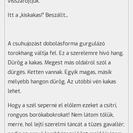
visszafojtjuk.
Itt a „kiskakas!” Beszállt...
A csuhujozást dobolásforma gurgulázó
torokhang váltja fel. Ez a szerelemre hívó hang.
Dürög a kakas. Megest más oldalról szól a
dürgés. Ketten vannak. Egyik magas, másik
mélyebb hangon dürög. Az utóbbi vén kakas
lehet.
Hogy a szél seperné el előlem ezeket a csitri,
rongyos borókabokrokat! Nem látom tőlük,
merre, hol lejti szerelmi táncát a tüzes gavallér;