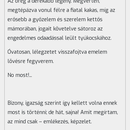
Az öreg a derekabb legény. Megverten,
megtépázva vonul félre a fiatal kakas, míg az
erősebb a győzelem és szerelem kettős
mámorában, jogait követelve sátoroz az
engedelmes odaadással leült tyúkocskához.
Óvatosan, lélegzetet visszafojtva emelem
lövésre fegyverem.
No most!...
Bizony, igazság szerint így kellett volna ennek
most is történni; de hát, sajna! Amit megírtam,
az mind csak – emlékezés, képzelet.