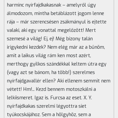
harminc nyírfajdkakasnak – amelyről úgy
álmodozom, mintha betáblázott jogom lenne
rája – már szerencsésen zsákmányul is ejtette
valaki, aki egy vonattal megelőzött! Mert
szemesé a világ! Ej, ej! Még bizony talán
irigykedni kezdek? Nem elég már az a bűnöm,
amit a laikus világ rám ken most azért,
merthogy gyilkos szándékkal keltem útra egy
(vagy azt se bánom, ha több!) szerelmes
nyírfajdgavallér ellen? Aki ellenem semmit nem
vétett! Hm!... Kezd bennem motoszkálni a
lelkiismeret. Igaz is. Furcsa az eset. X. Y.
nyírfajdkakas szerelmi légyottra siet
tyúkocskájához. Sem a hölgyhöz, sem a