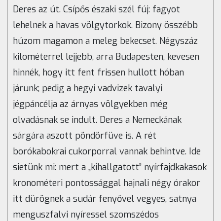
Deres az út. Csípős északi szél fúj: fagyot
lehelnek a havas völgytorkok. Bizony összébb
húzom magamon a meleg bekecset. Négyszáz
kilométerrel lejjebb, arra Budapesten, kevesen
hinnék, hogy itt fent frissen hullott hóban
járunk; pedig a hegyi vadvizek tavalyi
jégpáncélja az árnyas völgyekben még
olvadásnak se indult. Deres a Nemeckának
sárgára aszott pöndörfüve is. A rét
borókabokrai cukorporral vannak behintve. Ide
sietünk mi: mert a „kihallgatott” nyírfajdkakasok
kronométeri pontossággal hajnali négy órakor
itt dürögnek a sudár fenyővel vegyes, satnya
menguszfalvi nyíressel szomszédos