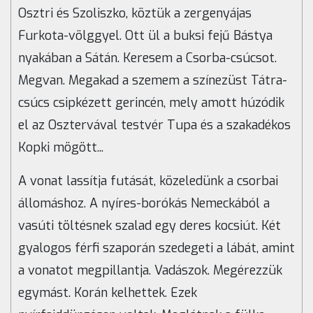
Osztri és Szoliszko, köztük a zergenyájas
Furkota-völggyel. Ott ül a buksi fejű Bástya
nyakában a Sátán. Keresem a Csorba-csúcsot.
Megvan. Megakad a szemem a színezüst Tátra-
csúcs csipkézett gerincén, mely amott húzódik
el az Osztervával testvér Tupa és a szakadékos
Kopki mögött...
A vonat lassítja futását, közeledünk a csorbai
állomáshoz. A nyíres-borókás Nemeckából a
vasúti töltésnek szalad egy deres kocsiút. Két
gyalogos férfi szaporán szedegeti a lábát, amint
a vonatot megpillantja. Vadászok. Megérezzük
egymást. Korán kelhettek. Ezek