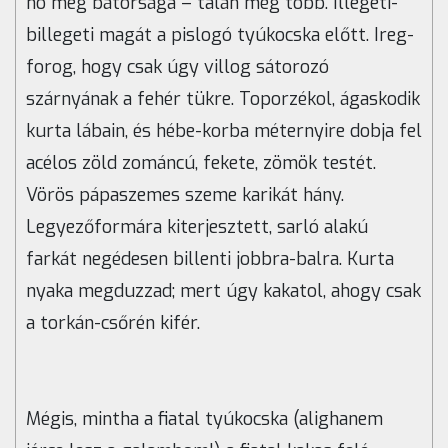
no meg bátorsága – talán még több. Illegeti-
billegeti magát a pislogó tyúkocska előtt. Ireg-
forog, hogy csak úgy villog sátorozó
szárnyának a fehér tükre. Toporzékol, ágaskodik
kurta lábain, és hébe-korba méternyire dobja fel
acélos zöld zománcú, fekete, zömök testét.
Vörös pápaszemes szeme karikát hány.
Legyezőformára kiterjesztett, sarló alakú
farkát negédesen billenti jobbra-balra. Kurta
nyaka megduzzad; mert úgy kakatol, ahogy csak
a torkán-csőrén kifér.
Mégis, mintha a fiatal tyúkocska (alighanem