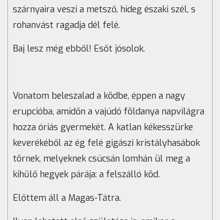
szárnyaira veszi a metsző, hideg északi szél, s
rohanvást ragadja dél felé.
Baj lesz még ebből! Esőt jósolok.
Vonatom beleszalad a ködbe, éppen a nagy
erupcióba, amidőn a vajúdó földanya napvilágra
hozza óriás gyermekét. A katlan kékesszürke
keverékéből az ég felé gigászi kristályhasábok
törnek, melyeknek csúcsán lomhán ül meg a
kihűlő hegyek párája: a felszálló köd.
Előttem áll a Magas-Tátra.