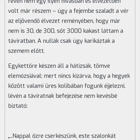
révén nem egy ilyen hívásban és élvezetben
volt már részem – úgy a fejembe szaladt a vér
az eljövendő élvezet reményében, hogy már
nem is 30, de 300, sőt 3000 kakast láttam a
táviratban. A nullák csak úgy karikáztak a
szemem előtt.
Egykettőre készen áll a hátizsák, tömve
elemózsiával; mert nincs kizárva, hogy a hegyek
között valami üres kolibában fogunk éjjelezni,
lévén a táviratnak befejezése nem kevésbé
biztató:
„...Nappal őzre cserkészünk, este szalonkát