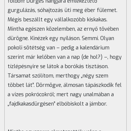
földön! Dürgés hangjára emlékeztető
gurgulázás, sóhajtozás üti meg éber fülemet.
Mégis beszállt egy vállalkozóbb kiskakas.
Mintha egészen közelemben, az ernyő tövében
dürögne. Kinézek egy nyíláson. Semmi. Olyan
pokoli sötétség van – pedig a kalendárium
szerint már kelőben van a nap (de hol?) –, hogy
tízlépésnyire se látok a borókás tisztáson.
Társamat szólítom, merthogy „négy szem
többet lát”. Dörmögve, álmosan tápászkodik fel
a vizes pokrócokról; mert nagy unalmában a
„fajdkakasdürgésen” elbóbiskolt a jámbor.