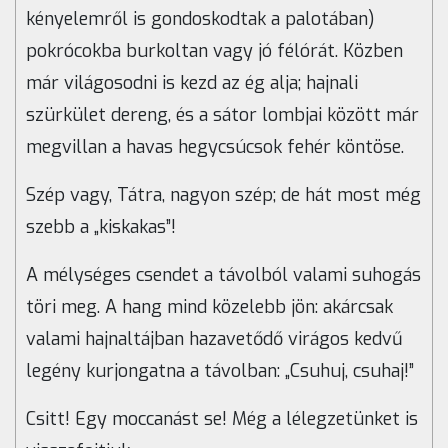
kényelemről is gondoskodtak a palotában)
pokrócokba burkoltan vagy jó félórát. Közben
már világosodni is kezd az ég alja; hajnali
szürkület dereng, és a sátor lombjai között már
megvillan a havas hegycsúcsok fehér köntöse.
Szép vagy, Tátra, nagyon szép; de hát most még
szebb a „kiskakas”!
A mélységes csendet a távolból valami suhogás
töri meg. A hang mind közelebb jön: akárcsak
valami hajnaltájban hazavetődő virágos kedvű
legény kurjongatna a távolban: „Csuhuj, csuhaj!”
Csitt! Egy moccanást se! Még a lélegzetünket is