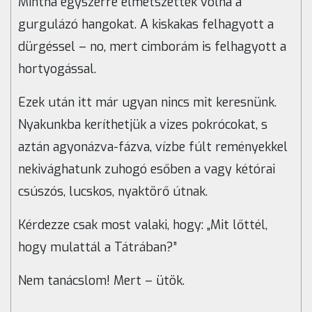
Mintha egyszerre elmetszették volna a
gurgulázó hangokat. A kiskakas felhagyott a
dürgéssel – no, mert cimborám is felhagyott a
hortyogással.
Ezek után itt már ugyan nincs mit keresnünk.
Nyakunkba keríthetjük a vizes pokrócokat, s
aztán agyonázva-fázva, vízbe fúlt reményekkel
nekivághatunk zuhogó esőben a vagy kétórai
csúszós, lucskos, nyaktörő útnak.
Kérdezze csak most valaki, hogy: „Mit lőttél,
hogy mulattál a Tátrában?”
Nem tanácslom! Mert – ütök.