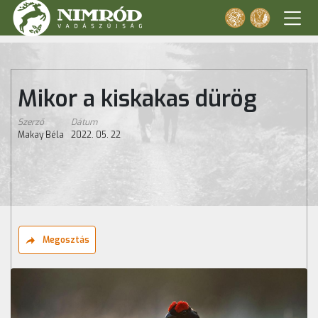
Mikor a kiskakas dürög
Szerző
Dátum
Makay Béla
2022. 05. 22
Megosztás