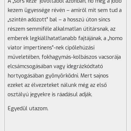
A „sors keze” jóvoltából azonban, no meg a jobb
kezem ügyessége révén – amiről mit sem tud a
„szintén adózott” bal – a hosszú úton sincs
részem semmiféle alkalmatlan útitársnak, az
emberek legkiállhatatlanabb fajtájának, a „homo
viator impertinens”-nek cipőlehúzási
műveletében, fokhagymás-kolbászos vacsorája
elcsámcsogásában vagy idegrázkódtató
hortyogásában gyönyörködni. Mert sajnos
ezeket az élvezeteket nálunk még az első
osztályú jegyekre is ráadásul adják.
Egyedül utazom.