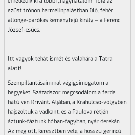
emelkedik ki a többi „nagyhatalom” fölé az
ezüst trónon hermelinpalástban ülő, fehér
allonge-parókás keményfejű király – a Ferenc
József-csúcs.
Itt vagyok tehát ismét és valahára a Tátra
alatt!
Szempillantásaimmal végigsimogatom a
hegyeket. Századszor megcsodálom a ferde
hátú vén Krivánt. Aljában, a Krahulcso-völgyben
hajszoltuk a vadkant, és a Paulova rétjén
áztunk-fáztunk hóban-fagyban, nyár derekán.
Az meg ott, keresztben vele, a hosszú gerincű