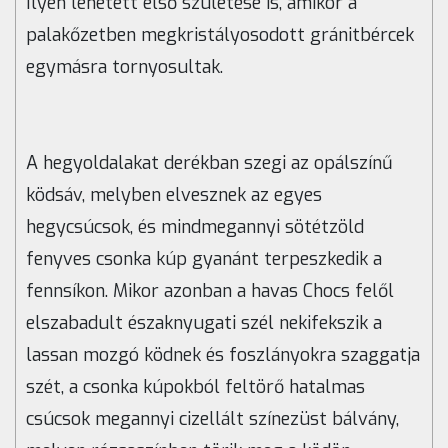
Ilyen lehetett első születése is, amikor a
palakőzetben megkristályosodott gránitbércek
egymásra tornyosultak.
A hegyoldalakat derékban szegi az opálszínű
ködsáv, melyben elvesznek az egyes
hegycsúcsok, és mindmegannyi sötétzöld
fenyves csonka kúp gyanánt terpeszkedik a
fennsíkon. Mikor azonban a havas Chocs felől
elszabadult északnyugati szél nekifekszik a
lassan mozgó ködnek és foszlányokra szaggatja
szét, a csonka kúpokból feltörő hatalmas
csúcsok megannyi cizellált színezüst bálvány,