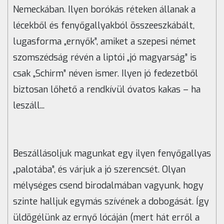
Nemeckában. Ilyen borókás réteken állanak a
lécekből és fenyőgallyakból összeeszkábált,
lugasforma „ernyők”, amiket a szepesi német
szomszédság révén a liptói „jó magyarság” is
csak „Schirm” néven ismer. Ilyen jó fedezetből
biztosan lőhető a rendkívül óvatos kakas – ha
leszáll...
Beszállásoljuk magunkat egy ilyen fenyőgallyas
„palotába”, és várjuk a jó szerencsét. Olyan
mélységes csend birodalmában vagyunk, hogy
szinte halljuk egymás szívének a dobogását. Így
üldögélünk az ernyő lócáján (mert hát erről a