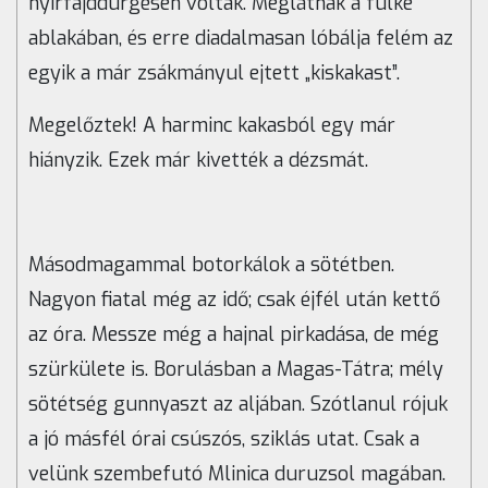
nyírfajddürgésen voltak. Meglátnak a fülke
ablakában, és erre diadalmasan lóbálja felém az
egyik a már zsákmányul ejtett „kiskakast”.
Megelőztek! A harminc kakasból egy már
hiányzik. Ezek már kivették a dézsmát.
Másodmagammal botorkálok a sötétben.
Nagyon fiatal még az idő; csak éjfél után kettő
az óra. Messze még a hajnal pirkadása, de még
szürkülete is. Borulásban a Magas-Tátra; mély
sötétség gunnyaszt az aljában. Szótlanul rójuk
a jó másfél órai csúszós, sziklás utat. Csak a
velünk szembefutó Mlinica duruzsol magában.