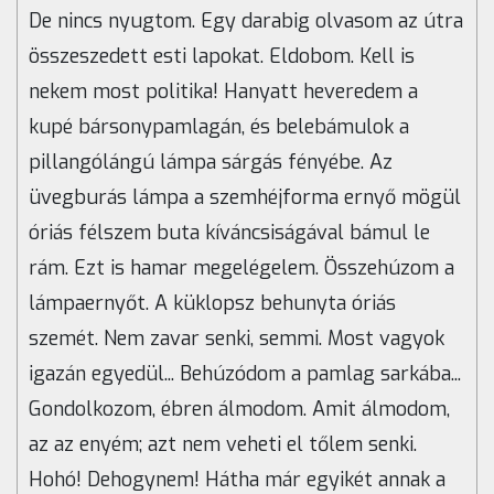
De nincs nyugtom. Egy darabig olvasom az útra
összeszedett esti lapokat. Eldobom. Kell is
nekem most politika! Hanyatt heveredem a
kupé bársonypamlagán, és belebámulok a
pillangólángú lámpa sárgás fényébe. Az
üvegburás lámpa a szemhéjforma ernyő mögül
óriás félszem buta kíváncsiságával bámul le
rám. Ezt is hamar megelégelem. Összehúzom a
lámpaernyőt. A küklopsz behunyta óriás
szemét. Nem zavar senki, semmi. Most vagyok
igazán egyedül... Behúzódom a pamlag sarkába...
Gondolkozom, ébren álmodom. Amit álmodom,
az az enyém; azt nem veheti el tőlem senki.
Hohó! Dehogynem! Hátha már egyikét annak a