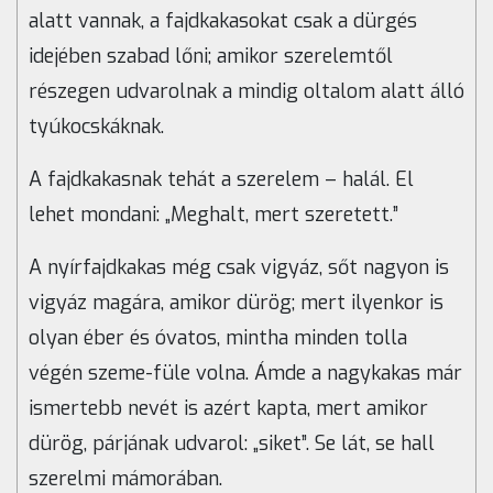
alatt vannak, a fajdkakasokat csak a dürgés
idejében szabad lőni; amikor szerelemtől
részegen udvarolnak a mindig oltalom alatt álló
tyúkocskáknak.
A fajdkakasnak tehát a szerelem – halál. El
lehet mondani: „Meghalt, mert szeretett.”
A nyírfajdkakas még csak vigyáz, sőt nagyon is
vigyáz magára, amikor dürög; mert ilyenkor is
olyan éber és óvatos, mintha minden tolla
végén szeme-füle volna. Ámde a nagykakas már
ismertebb nevét is azért kapta, mert amikor
dürög, párjának udvarol: „siket”. Se lát, se hall
szerelmi mámorában.