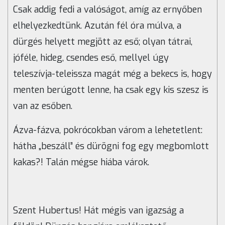
Csak addig fedi a valóságot, amíg az ernyőben
elhelyezkedtünk. Azután fél óra múlva, a
dürgés helyett megjött az eső; olyan tátrai,
jóféle, hideg, csendes eső, mellyel úgy
teleszívja-teleissza magát még a bekecs is, hogy
menten berúgott lenne, ha csak egy kis szesz is
van az esőben.
Ázva-fázva, pokrócokban várom a lehetetlent:
hátha „beszáll” és dürögni fog egy megbomlott
kakas?! Talán mégse hiába várok.
Szent Hubertus! Hát mégis van igazság a