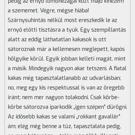
pedig az ernyő lombhézagai közt majd kinézem
a szememet. Végre, mégse hiába!
Szárnysuhintás nélkül most ereszkedik le az
ernyő előtti tisztásra a tyúk. Egy szempillantás
alatt az eddig láthatatlan kakasok is ott
sátoroznak már a kellemesen meglepett, kapós
hölgyike körül. Egyik jobban kelleti magát, mint
a másik. Mindegyik nagyon akar tetszeni. A fiatal
kakas még tapasztalatlanabb az udvarlásban;
no, meg egy kis respektussal is van az öregebb
iránt; nem mer nagyon tolakodni. Csak körbe-
körbe sátorozva iparkodik „igen szépen” dürögni.
Az idősebb kakas se valami „rokkant gavallér”
ám; elég még benne a tűz, tapasztalata pedig,