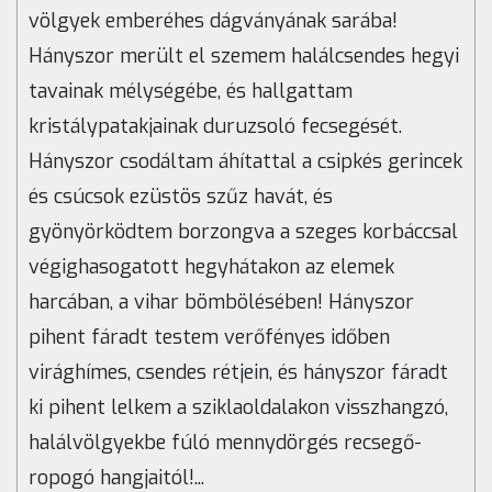
völgyek emberéhes dágványának sarába!
Hányszor merült el szemem halálcsendes hegyi
tavainak mélységébe, és hallgattam
kristálypatakjainak duruzsoló fecsegését.
Hányszor csodáltam áhítattal a csipkés gerincek
és csúcsok ezüstös szűz havát, és
gyönyörködtem borzongva a szeges korbáccsal
végighasogatott hegyhátakon az elemek
harcában, a vihar bömbölésében! Hányszor
pihent fáradt testem verőfényes időben
virághímes, csendes rétjein, és hányszor fáradt
ki pihent lelkem a sziklaoldalakon visszhangzó,
halálvölgyekbe fúló mennydörgés recsegő-
ropogó hangjaitól!...