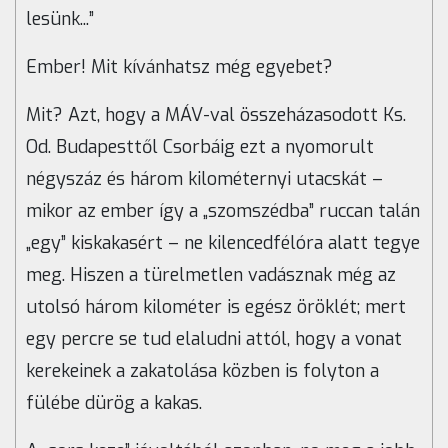
lesünk...”
Ember! Mit kívánhatsz még egyebet?
Mit? Azt, hogy a MÁV-val összeházasodott Ks.
Od. Budapesttől Csorbáig ezt a nyomorult
négyszáz és három kilométernyi utacskát –
mikor az ember így a „szomszédba” ruccan talán
„egy” kiskakasért – ne kilencedfélóra alatt tegye
meg. Hiszen a türelmetlen vadásznak még az
utolsó három kilométer is egész öröklét; mert
egy percre se tud elaludni attól, hogy a vonat
kerekeinek a zakatolása közben is folyton a
fülébe dürög a kakas.