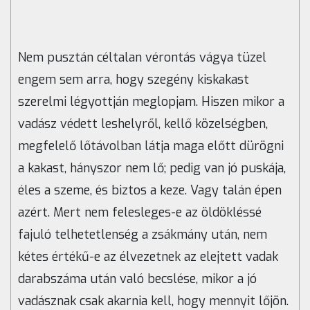
Nem pusztán céltalan vérontás vágya tüzel
engem sem arra, hogy szegény kiskakast
szerelmi légyottján meglopjam. Hiszen mikor a
vadász védett leshelyről, kellő közelségben,
megfelelő lőtávolban látja maga előtt dürögni
a kakast, hányszor nem lő; pedig van jó puskája,
éles a szeme, és biztos a keze. Vagy talán épen
azért. Mert nem felesleges-e az öldökléssé
fajuló telhetetlenség a zsákmány után, nem
kétes értékű-e az élvezetnek az elejtett vadak
darabszáma után való becslése, mikor a jó
vadásznak csak akarnia kell, hogy mennyit lőjön.