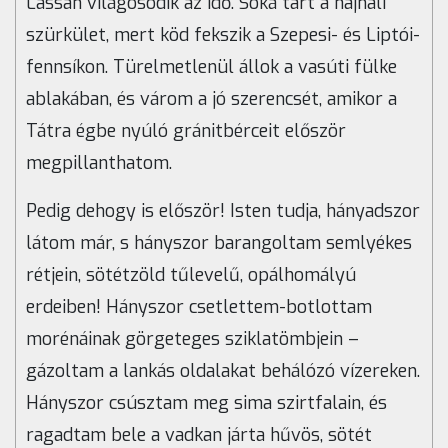
Lassan világosodik az idő. Soká tart a hajnali
szürkület, mert köd fekszik a Szepesi- és Liptói-
fennsíkon. Türelmetlenül állok a vasúti fülke
ablakában, és várom a jó szerencsét, amikor a
Tátra égbe nyúló gránitbérceit először
megpillanthatom.
Pedig dehogy is először! Isten tudja, hányadszor
látom már, s hányszor barangoltam semlyékes
rétjein, sötétzöld tűlevelű, opálhomályú
erdeiben! Hányszor csetlettem-botlottam
morénáinak görgeteges sziklatömbjein –
gázoltam a lankás oldalakat behálózó vízereken.
Hányszor csúsztam meg sima szirtfalain, és
ragadtam bele a vadkan járta hűvös, sötét