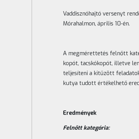
Vaddisznóhajtó versenyt rend
Mórahalmon, április 10-én.
A megmérettetés felnőtt kate
kopót, tacskókopót, illetve l
teljesíteni a kitűzött feladato
kutya tudott értékelhető ere
Eredmények
F
elnőtt kategória: