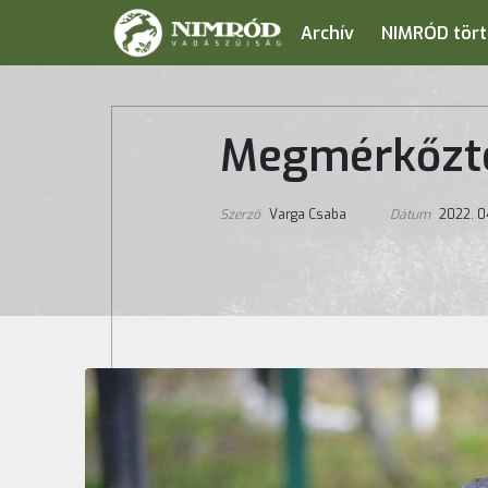
Archív
NIMRÓD tört
Megmérkőzte
Szerző
Varga Csaba
Dátum
2022. 04