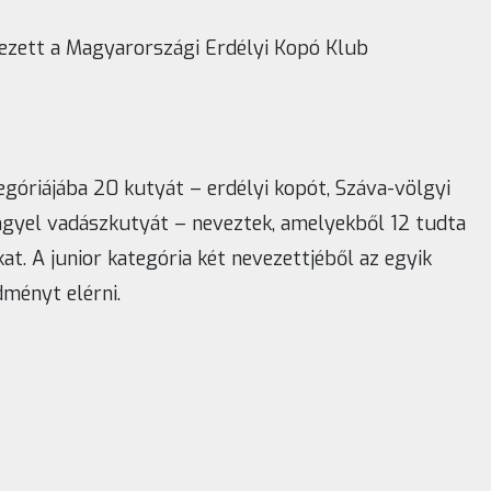
ezett a Magyarországi Erdélyi Kopó Klub
góriájába 20 kutyát – erdélyi kopót, Száva-völgyi
engyel vadászkutyát – neveztek, amelyekből 12 tudta
kat. A junior kategória két nevezettjéből az egyik
dményt elérni.