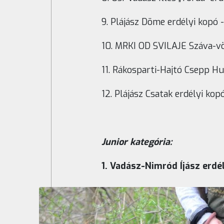
9. Plájász Döme erdélyi kopó - 
10. MRKI OD SVILAJE Száva-vö
11. Rákosparti-Hajtó Csepp Hu
12. Plájász Csatak erdélyi kop
Junior kategória:
1. Vadász-Nimród Íjász erdé