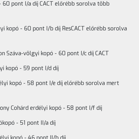
 - 60 pont I/a díj CACT előrébb sorolva több
lyi kopó - 60 pont I/b díj ResCACT előrébb sorolva
n Száva-völgyi kopó - 60 pont I/c díj CACT
i kopó - 59 pont I/d díj
élyi kopó - 58 pont I/e díj előrébb sorolva mert
ny Cohárd erdélyi kopó - 58 pont I/f díj
ókopó - 51 pont II/a díj
élyi kopó - 46 pont II/b díj