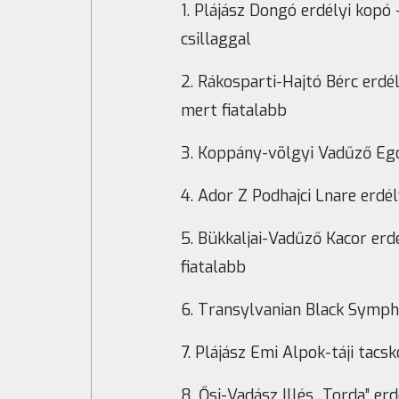
1. Plájász Dongó erdélyi kopó
csillaggal
2. Rákosparti-Hajtó Bérc erdé
mert fiatalabb
3. Koppány-völgyi Vadűző Ego
4. Ador Z Podhajci Lnare erdély
5. Bükkaljai-Vadűző Kacor erd
fiatalabb
6. Transylvanian Black Sympho
7. Plájász Emi Alpok-táji tacsk
8. Ősi-Vadász Illés „Torda” erd