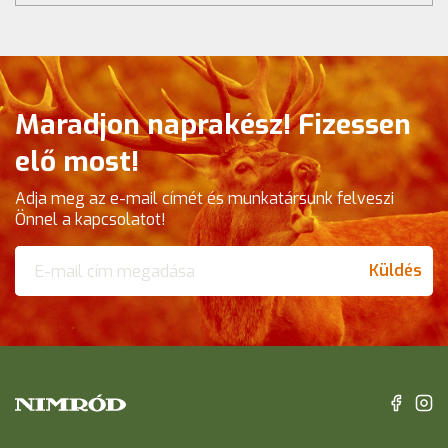
Maradjon naprakész! Fizessen
elő most!
Adja meg az e-mail címét és munkatársunk felveszi
Önnel a kapcsolatot!
Küldés