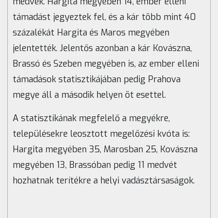
medvék. Hargita megyében 14, ember elleni
támadást jegyeztek fel, és a kár több mint 40
százalékát Hargita és Maros megyében
jelentették. Jelentős azonban a kár Kovászna,
Brassó és Szeben megyében is, az ember elleni
támadások statisztikájában pedig Prahova
megye áll a második helyen öt esettel.
A statisztikának megfelelő a megyékre,
településekre leosztott megelőzési kvóta is:
Hargita megyében 35, Marosban 25, Kovászna
megyében 13, Brassóban pedig 11 medvét
hozhatnak terítékre a helyi vadásztársaságok.