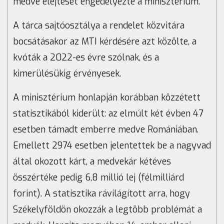
medve elejtését engedélyezte a minisztérium.
A tárca sajtóosztálya a rendelet közvitára
bocsátásakor az MTI kérdésére azt közölte, a
kvóták a 2022-es évre szólnak, és a
kimerülésükig érvényesek.
A minisztérium honlapján korábban közzétett
statisztikából kiderült: az elmúlt két évben 47
esetben támadt emberre medve Romániában.
Emellett 2974 esetben jelentettek be a nagyvad
által okozott kárt, a medvekár kétéves
összértéke pedig 6,8 millió lej (félmilliárd
forint). A statisztika rávilágított arra, hogy
Székelyföldön okozzák a legtöbb problémát a