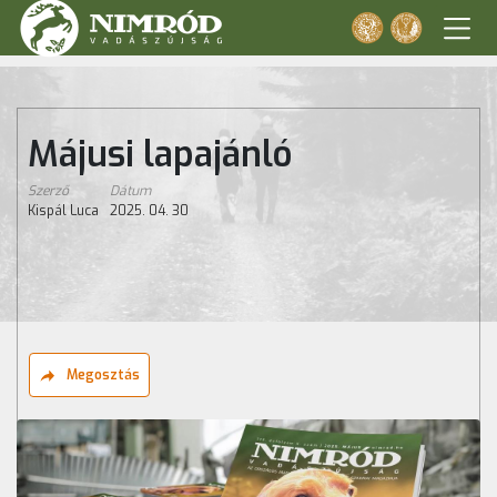
Májusi lapajánló
Szerző
Dátum
Kispál Luca
2025. 04. 30
Megosztás