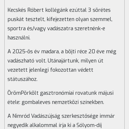
Kecskés Róbert kollégánk ezúttal 3 sörétes
puskát tesztelt, kifejezetten olyan szemmel,
sportra és/vagy vadászatra szeretnénk-e
használni.
A 2025-ös év madara, a böjti réce 20 éve még
vadászható volt. Utánajártunk, milyen út
vezetett jelenlegi fokozottan védett
státuszához.
ÖrömPörkölt gasztronómiai rovatunk májusi
étele: gombaleves nemzetközi színekben.
A Nimród Vadászújság szerkesztősége immár
negyedik alkalommal írja ki a Sólyom-díj