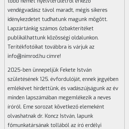
több német nyelvterületről érkező
vendégvadász távol maradt, mégis sikeres
idénykezdetet tudhatunk magunk mögött.
Lapzártánkig számos őzbakterítéket
publikálhattunk közösségi oldalunkon.
Terítékfotóikat továbbra is várjuk az
info@nimrod.hu címre!
2025-ben ünnepeljük Fekete István
születésének 125. évfordulóját, ennek jegyében
emlékévet hirdettünk, és vadászújságunk az év
minden lapszámában megemlékezik a neves
íróról. Eme sorozat következő elemeként
olvashatnak dr. Koncz István, lapunk
főmunkatársának tollából az író erdélyi