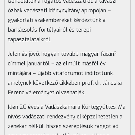
Gondolatok a fogatos vadászatról, a tavaszi
őzbak vadászati idénynyitány apropóján –
gyakorlati szakembereket kérdeztünk a
barkácsolás fortélyairól és terepi
tapasztalataikról.
Jelen és jövő: hogyan tovább magyar fácán?
címmel januártól – az elmúlt másfél év
mintájára – újabb vitafórumot indítottunk,
amelynek következő cikkében prof. dr. Jánoska
Ferenc véleményét olvashatják.
Idén 20 éves a Vadászkamara Kürtegyüttes. Ma
nívós vadászati rendezvény elképzelhetetlen a
zenekar nélkül, hiszen szereplésük rangot ad