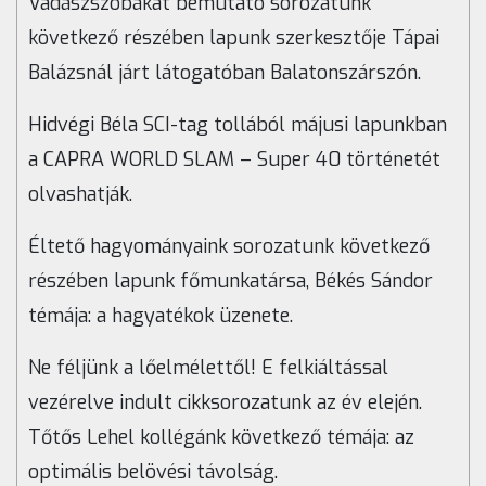
Vadászszobákat bemutató sorozatunk
következő részében lapunk szerkesztője Tápai
Balázsnál járt látogatóban Balatonszárszón.
Hidvégi Béla SCI-tag tollából májusi lapunkban
a CAPRA WORLD SLAM – Super 40 történetét
olvashatják.
Éltető hagyományaink sorozatunk következő
részében lapunk főmunkatársa, Békés Sándor
témája: a hagyatékok üzenete.
Ne féljünk a lőelmélettől! E felkiáltással
vezérelve indult cikksorozatunk az év elején.
Tőtős Lehel kollégánk következő témája: az
optimális belövési távolság.