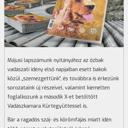
Májusi lapszámunk nyitányához az őzbak
vadászati idény első napjaiban esett bakok
közül „szemezgettünk”, és továbbra is érkezünk
sorozataink új részeivel, valamint kiemelten
foglalkozunk a második X-et betöltött
Vadászkamara Kürtegyüttessel is.
Bár a ragadós száj- és körömfájás miatt idén