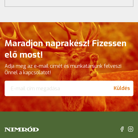
Maradjon naprakész! Fizessen
elő most!
Adja meg az e-mail címét és munkatársunk felveszi
Önnel a kapcsolatot!
Küldés