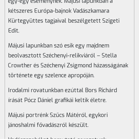
egy-egy eseménynek. Májusi lapunkban a
kétszeres Európa-bajnok Vadászkamara
Kürtegyüttes tagjaival beszélgetett Szigeti
Edit.
Májusi lapunkban szó esik egy majdnem
beolvasztott Széchenyi-relikviáról – Stella
Crowther és Széchenyi Zsigmond házasságának
története egy szelence apropóján.
Irodalmi rovatunkban ezúttal Bors Richárd
írását Pócz Dániel grafikái keltik életre.
Májusi portrénk Szűcs Mátéról, egykori
jánoshalmi fővadászról készült.