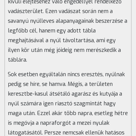
kívüli elejtéséhez való engedéllyel rendelkező
vadászterület. Ezen vadászat során nem a
savanyú nyúlleves alapanyagainak beszerzése a
legfőbb cél, hanem egy adott tábla
meghajtásával a nyúl távoltartása, ami egy
ilyen kör után még jóideig nem merészkedik a
táblára.
Sok esetben egyáltalán nincs eresztés, nyúlnak
pedig se híre, se hamva. Mégis, a területen
keresztbe-kasul átsétáló agarász és kutyája a
nyúl számára igen riasztó szagmintát hagy
maga után. Ezzel akár több napra, esetleg hétre
is megóvja a napraforgót a mezei nyulak
látogatásától. Persze nemcsak ellenük hatásos