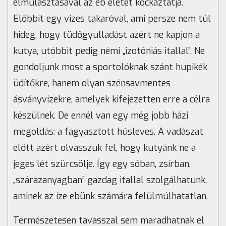
elmulasztásával az eb életét kockáztatja.
Előbbit egy vizes takaróval, ami persze nem túl
hideg, hogy tüdőgyulladást azért ne kapjon a
kutya, utóbbit pedig némi „izotóniás itallal”. Ne
gondoljunk most a sportolóknak szánt hupikék
üdítőkre, hanem olyan szénsavmentes
ásványvizekre, amelyek kifejezetten erre a célra
készülnek. De ennél van egy még jobb házi
megoldás: a fagyasztott húsleves. A vadászat
előtt azért olvasszuk fel, hogy kutyánk ne a
jeges lét szürcsölje. Így egy sóban, zsírban,
„szárazanyagban” gazdag itallal szolgálhatunk,
aminek az íze ebünk számára felülmúlhatatlan.
Természetesen tavasszal sem maradhatnak el