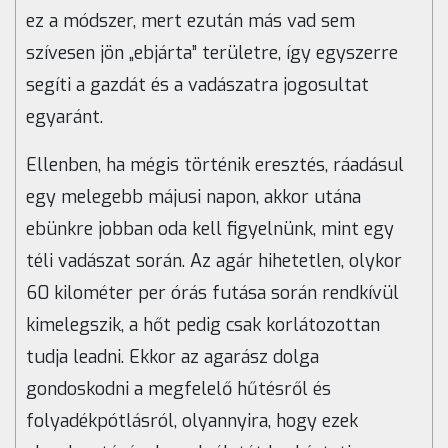
ez a módszer, mert ezután más vad sem
szívesen jön „ebjárta” területre, így egyszerre
segíti a gazdát és a vadászatra jogosultat
egyaránt.
Ellenben, ha mégis történik eresztés, ráadásul
egy melegebb májusi napon, akkor utána
ebünkre jobban oda kell figyelnünk, mint egy
téli vadászat során. Az agár hihetetlen, olykor
60 kilométer per órás futása során rendkívül
kimelegszik, a hőt pedig csak korlátozottan
tudja leadni. Ekkor az agarász dolga
gondoskodni a megfelelő hűtésről és
folyadékpótlásról, olyannyira, hogy ezek