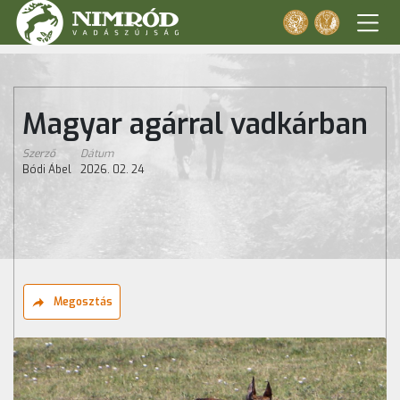
Magyar agárral vadkárban
Szerző
Dátum
Bódi Ábel
2026. 02. 24
Megosztás