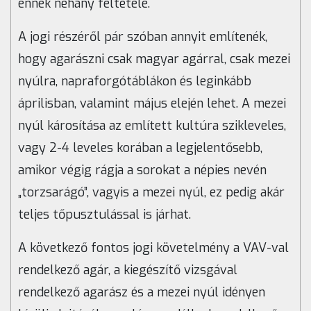
ennek néhány feltétele.
A jogi részéről pár szóban annyit említenék,
hogy agarászni csak magyar agárral, csak mezei
nyúlra, napraforgótáblákon és leginkább
áprilisban, valamint május elején lehet. A mezei
nyúl károsítása az említett kultúra szikleveles,
vagy 2-4 leveles korában a legjelentősebb,
amikor végig rágja a sorokat a népies nevén
„torzsarágó”, vagyis a mezei nyúl, ez pedig akár
teljes tőpusztulással is járhat.
A következő fontos jogi követelmény a VAV-val
rendelkező agár, a kiegészítő vizsgával
rendelkező agarász és a mezei nyúl idényen