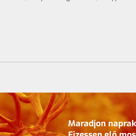
Maradjon naprak
Fizessen elő mos