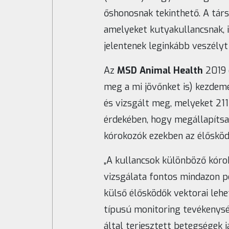
őshonosnak tekinthető. A társ
amelyeket kutyakullancsnak, 
jelentenek leginkább veszélyt
Az
MSD Animal Health
2019 
meg a mi jövőnket is) kezdem
és vizsgált meg, melyeket 211
érdekében, hogy megállapítsa
kórokozók ezekben az élőskö
„A kullancsok különböző kóro
vizsgálata fontos mindazon p
külső élősködők vektorai le
típusú monitoring tevékenysé
által terjesztett betegségek 