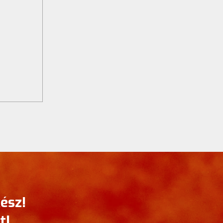
ész!
t!