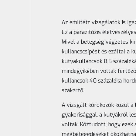
Az említett vizsgálatok is ig
Ez a parazitózis életveszélye
Mivel a betegség végzetes ki
kullancscsípést és ezáltal a k
kutyakullancsok 8,5 százaléká
mindegyikében voltak fertőz
kullancsok 40 százaléka hordo
szakértő.
A vizsgált kórokozók közül a
gyakorisággal, a kutyákról le
voltak. Köztudott, hogy ezek
megbetegedéseket okozhatnak.