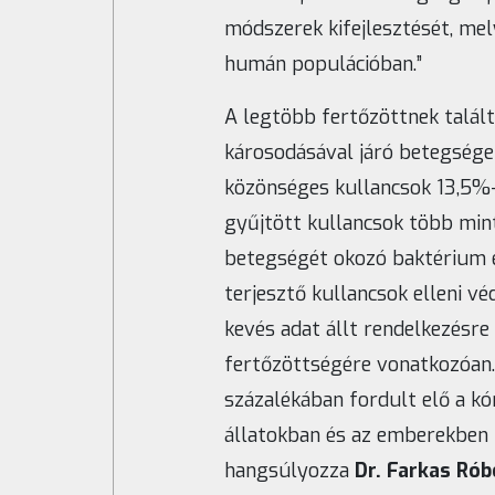
módszerek kifejlesztését, mel
humán populációban.”
A legtöbb fertőzöttnek talál
károsodásával járó betegséget
közönséges kullancsok 13,5
gyűjtött kullancsok több mint
betegségét okozó baktérium el
terjesztő kullancsok elleni 
kevés adat állt rendelkezésre
fertőzöttségére vonatkozóan.
százalékában fordult elő a k
állatokban és az emberekben 
hangsúlyozza
Dr. Farkas Rób