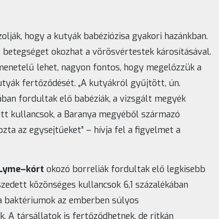
azolják, hogy a kutyák babéziózisa gyakori hazánkban.
s betegséget okozhat a vörösvértestek károsításával.
menetelű lehet, nagyon fontos, hogy megelőzzük a
utyák fertőződését. „A kutyákról gyűjtött, ún.
ban fordultak elő babéziák, a vizsgált megyék
ött kullancsok, a Baranya megyéből származó
zta az egysejtűeket” – hívja fel a figyelmet a
Lyme–kórt
okozó borreliák fordultak elő legkisebb
szedett közönséges kullancsok 6,1 százalékában
 a baktériumok az emberben súlyos
 A társállatok is fertőződhetnek, de ritkán