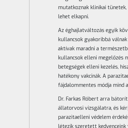
mutatkoznak klinikai tünetek,
lehet elkapni.
Az éghajlatváltozás egyik köv
kullancsok gyakoribbá válnak
aktívak maradni a természetbe
kullancsok elleni megelőzés m
betegségek elleni kezelés, hi
hatékony vakcinák. A parazit
fájdalommentes módja mind a 
Dr. Farkas Róbert arra bátorít
állatorvosi vizsgálatra, és k
parazitaelleni védelem érdek
létezik szeretett kedvenceink