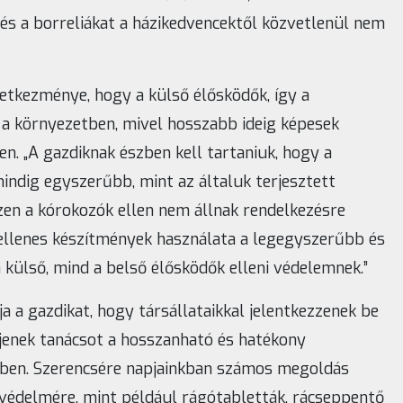
 és a borreliákat a házikedvencektől közvetlenül nem
etkezménye, hogy a külső élősködők, így a
 a környezetben, mivel hosszabb ideig képesek
n. „A gazdiknak észben kell tartaniuk, hogy a
indig egyszerűbb, mint az általuk terjesztett
szen a kórokozók ellen nem állnak rendelkezésre
aellenes készítmények használata a legegyszerűbb és
külső, mind a belső élősködők elleni védelemnek.”
ja a gazdikat, hogy társállataikkal jelentkezzenek be
érjenek tanácsot a hosszanható és hatékony
ében. Szerencsére napjainkban számos megoldás
 védelmére, mint például rágótabletták, rácseppentő