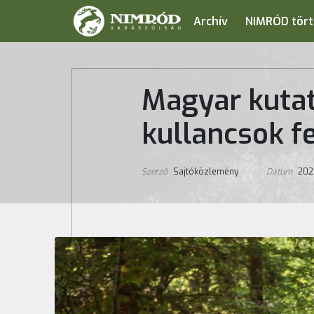
Archív
NIMRÓD tört
Magyar kutat
kullancsok f
Szerző
Sajtóközlemény
Dátum
2022