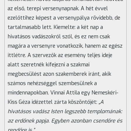
az első, terepi versenynapnak. A hét évvel
ezelőttihez képest a versenypálya rövidebb, de
tartalmasabb lett. Kiemelte: a két nap a
hivatásos vadászokról szól, és ez nem csak
magára a versenyre vonatkozik, hanem az egész
ittlétre. A szervezők az esemény teljes ideje
alatt szeretnék kifejezni a szakmai
megbecsülést azon szakemberek iránt, akik
számos nehézséggel szembesülnek a
mindennapokban. Vinnai Attila egy Nemeskéri-
Kiss Géza idézettel zárta köszöntőjét:
„A
hivatásos vadász Isten legszebb templomának:
az erdőnek papja. Egyben azonban csendőre és
rendőre is.”