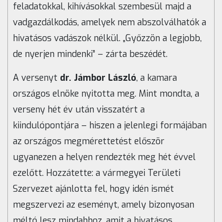
feladatokkal, kihívásokkal szembesül majd a
vadgazdálkodás, amelyek nem abszolválhatók a
hivatásos vadászok nélkül. „Győzzön a legjobb,
de nyerjen mindenki” – zárta beszédét.
A versenyt
dr. Jámbor László
, a kamara
országos elnöke nyitotta meg. Mint mondta, a
verseny hét év után visszatért a
kiindulópontjára – hiszen a jelenlegi formájában
az országos megmérettetést először
ugyanezen a helyen rendezték meg hét évvel
ezelőtt. Hozzátette: a vármegyei Területi
Szervezet ajánlotta fel, hogy idén ismét
megszervezi az eseményt, amely bizonyosan
méltó lesz mindahhoz, amit a hivatásos