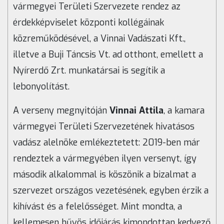
vármegyei Területi Szervezete rendez az
érdekképviselet központi kollégáinak
közreműködésével, a Vinnai Vadászati Kft.,
illetve a Buji Táncsis Vt. ad otthont, emellett a
Nyírerdő Zrt. munkatársai is segítik a
lebonyolítást.
A verseny megnyitóján
Vinnai Attila
, a kamara
vármegyei Területi Szervezetének hivatásos
vadász alelnöke emlékeztetett: 2019-ben már
rendeztek a vármegyében ilyen versenyt, így
második alkalommal is köszönik a bizalmat a
szervezet országos vezetésének, egyben érzik a
kihívást és a felelősséget. Mint mondta, a
kellemesen hűvös időjárás kimondottan kedvező