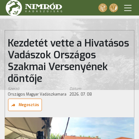
Kezdetét vette a Hivatásos
Vadászok Országos
Szakmai Versenyének
döntője
Szerző
Dátum
Országos Magyar Vadászkamara
2026. 07. 08
Megosztás