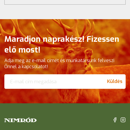
Maradjon naprakész! Fizessen
elő most!
Adja meg az e-mail címét és munkatársunk felveszi
Önnel a kapcsolatot!
Küldés