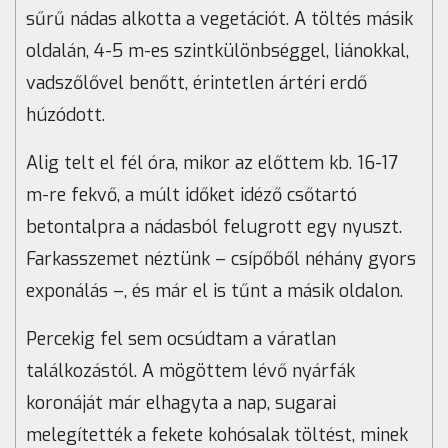
sűrű nádas alkotta a vegetációt. A töltés másik
oldalán, 4-5 m-es szintkülönbséggel, liánokkal,
vadszőlővel benőtt, érintetlen ártéri erdő
húzódott.
Alig telt el fél óra, mikor az előttem kb. 16-17
m-re fekvő, a múlt időket idéző csőtartó
betontalpra a nádasból felugrott egy nyuszt.
Farkasszemet néztünk – csípőből néhány gyors
exponálás –, és már el is tűnt a másik oldalon.
Percekig fel sem ocsúdtam a váratlan
találkozástól. A mögöttem lévő nyárfák
koronáját már elhagyta a nap, sugarai
melegítették a fekete kohósalak töltést, minek