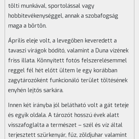
tölti munkával, sportolással vagy
hobbitevékenységgel, annak a szobafogság
maga a börtön.
Április eleje volt, a levegőben keveredett a
tavaszi virágok bódító, valamint a Duna vizének
friss illata. Könnyített fotós felszerelésemmel
reggel fél hét előtt ültem le egy korábban
zagytározóként funkcionáló terület töltésének
enyhén lejtős sarkára.
Innen két irányba jól belátható volt a gát teteje
és egyik oldala. A tározót hosszú évek alatt
visszafoglalta a természet – szél és víz által
terjesztett szürkenyár, fűz, zöldjuhar valamint