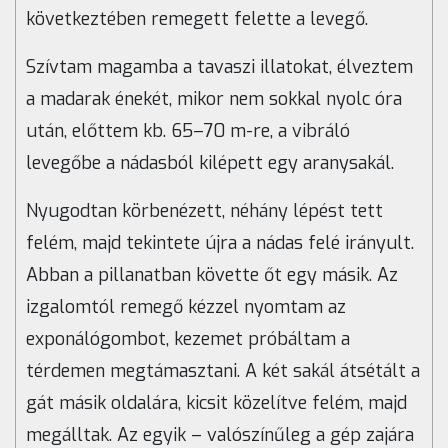
következtében remegett felette a levegő.
Szívtam magamba a tavaszi illatokat, élveztem
a madarak énekét, mikor nem sokkal nyolc óra
után, előttem kb. 65–70 m-re, a vibráló
levegőbe a nádasból kilépett egy aranysakál.
Nyugodtan körbenézett, néhány lépést tett
felém, majd tekintete újra a nádas felé irányult.
Abban a pillanatban követte őt egy másik. Az
izgalomtól remegő kézzel nyomtam az
exponálógombot, kezemet próbáltam a
térdemen megtámasztani. A két sakál átsétált a
gát másik oldalára, kicsit közelítve felém, majd
megálltak. Az egyik – valószínűleg a gép zajára