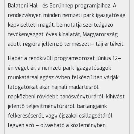
Balatoni Hal– és Borünnep programjaihoz. A
rendezvényen minden nemzeti park igazgatóság
képviselteti magát, bemutatja szerteágazó
tevékenységét, éves kínálatát, Magyarország
adott régióra jellemző természeti– táji értékeit.
Habár a rendkívüli programsorozat június 12–
én véget ér, a nemzeti park igazgatóságok
munkatársai egész évben felkészülten várják
látogatóikat akár hajnali madárlesről,
napközbeni rövidebb tanösvénytúráról, kihívást
jelentő teljesítménytúráról, barlangjaink
felkereséséről, vagy éjszakai csillagsétáról
legyen szó – olvasható a közleményben.