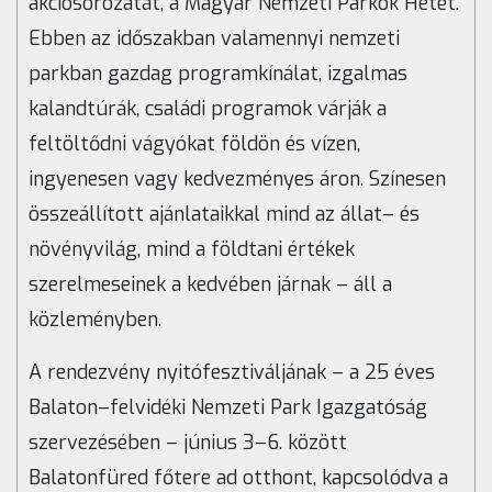
akciósorozatát, a Magyar Nemzeti Parkok Hetét.
Ebben az időszakban valamennyi nemzeti
parkban gazdag programkínálat, izgalmas
kalandtúrák, családi programok várják a
feltöltődni vágyókat földön és vízen,
ingyenesen vagy kedvezményes áron. Színesen
összeállított ajánlataikkal mind az állat– és
növényvilág, mind a földtani értékek
szerelmeseinek a kedvében járnak – áll a
közleményben.
A rendezvény nyitófesztiváljának – a 25 éves
Balaton–felvidéki Nemzeti Park Igazgatóság
szervezésében – június 3–6. között
Balatonfüred főtere ad otthont, kapcsolódva a