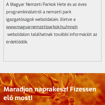
A Magyar Nemzeti Parkok Hete és az éves
programkínálatról a nemzeti park
igazgatóságok weboldalain, illetve a
www.magyarnemzetiparkok.hu/mnph
weboldalon találhatnak további információt az
érdeklődők.
Maradjon naprakész! Fizessen
elő most!