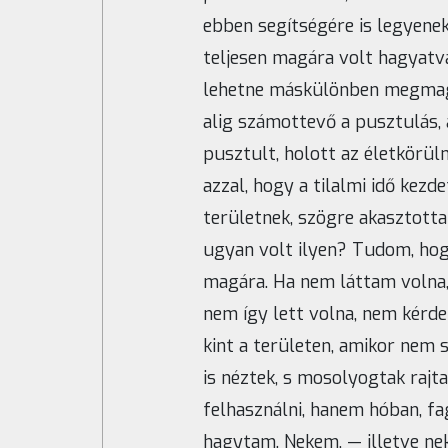
ebben segítségére is legyene
teljesen magára volt hagyatva
lehetne máskülönben megmagya
alig számottevő a pusztulás,
pusztult, holott az életkörül
azzal, hogy a tilalmi idő ke
területnek, szögre akasztotta
ugyan volt ilyen? Tudom, hogy
magára. Ha nem láttam volna,
nem így lett volna, nem kérde
kint a területen, amikor nem 
is néztek, s mosolyogtak ra
felhasználni, hanem hóban, fa
hagytam. Nekem, — illetve nek