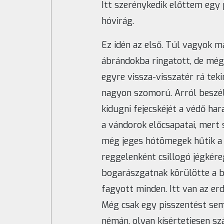
Itt szerénykedik előttem egy 
hóvirág.
Ez idén az első. Túl vagyok 
ábrándokba ringatott, de mégs
egyre vissza-visszatér rá tek
nagyon szomorú. Arról beszél
kidugni fejecskéjét a védő ha
a vándorok előcsapatai, mert 
még jeges hótömegek hűtik a l
reggelenként csillogó jégkéreg
bogarászgatnak körülötte a b
fagyott minden. Itt van az erd
Még csak egy pisszentést sem. 
némán, olyan kísértetiesen sz