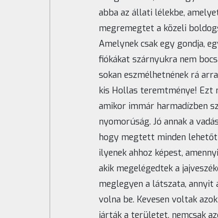
abba az állati lélekbe, amel
megremegtet a közeli boldogság
Amelynek csak egy gondja, egy 
fiókákat szárnyukra nem bocsá
sokan eszmélhetnének rá arra
kis Hollas teremtménye! Ezt 
amikor immár harmadízben sza
nyomorúság. Jó annak a vadás
hogy megtett minden lehetőt 
ilyenek ahhoz képest, amennyi
akik megelégedtek a jajveszéke
meglegyen a látszata, annyit
volna be. Kevesen voltak azo
járták a területet, nemcsak a