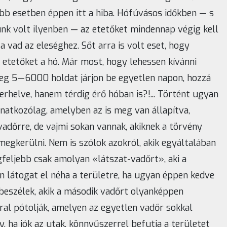
bb esetben éppen itt a hiba. Hófúvásos időkben — s
ünk volt ilyenben — az etetőket mindennap végig kell
a vad az eleséghez. Sőt arra is volt eset, hogy
z etetőket a hó. Már most, hogy lehessen kívánni
leg 5—6000 holdat járjon be egyetlen napon, hozzá
helve, hanem térdig érő hóban is?!... Történt ugyan
natkozólag, amelyben az is meg van állapítva,
adőrre, de vajmi sokan vannak, akiknek a törvény
 megkerülni. Nem is szólok azokról, akik egyáltalában
feljebb csak amolyan «látszat-vadőrt», aki a
n látogat el néha a területre, ha ugyan éppen kedve
beszélek, akik a második vadőrt olyanképpen
ral pótolják, amelyen az egyetlen vadőr sokkal
, ha jók az utak, könnyűszerrel befutja a területet