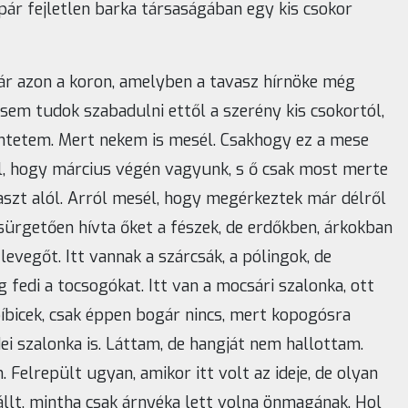
pár fejletlen barka társaságában egy kis csokor
már azon a koron, amelyben a tavasz hírnöke még
em tudok szabadulni ettől a szerény kis csokortól,
intetem. Mert nekem is mesél. Csakhogy ez a mese
, hogy március végén vagyunk, s ő csak most merte
raszt alól. Arról mesél, hogy megérkeztek már délről
sürgetően hívta őket a fészek, de erdőkben, árkokban
evegőt. Itt vannak a szárcsák, a pólingok, de
 fedi a tocsogókat. Itt van a mocsári szalonka, ott
íbicek, csak éppen bogár nincs, mert kopogósra
ei szalonka is. Láttam, de hangját nem hallottam.
Felrepült ugyan, amikor itt volt az ideje, de olyan
állt, mintha csak árnyéka lett volna önmagának. Hol