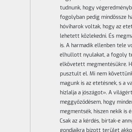
tudnunk, hogy végeredményben
fogolyban pedig mindössze ha
hóviharok voltak, hogy az ete
lehetett közlekedni. És meg
is. A harmadik ellenben tele 
elhullott nyulakat, a fogoly t
elkövetett megmentésükre. Há
pusztult el. Mi nem követtün
magunk is az etetésnek, s a 
hizlalja a jószágot». A világ
meggyőződésem, hogy mindent
megmentsék, hiszen nekik is é
Csak az a kérdés, bírtak-e ann
gondjaikra bízott terület akk