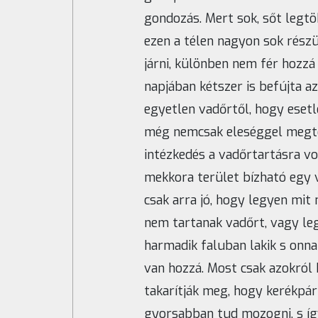
gondozás. Mert sok, sőt legtö
ezen a télen nagyon sok rész
járni, különben nem fér hozzá 
napjában kétszer is befújta a
egyetlen vadőrtől, hogy eset
még nemcsak eleséggel megter
intézkedés a vadőrtartásra vo
mekkora terület bízható egy v
csak arra jó, hogy legyen mit
nem tartanak vadőrt, vagy leg
harmadik faluban lakik s onna
van hozzá. Most csak azokról 
takarítják meg, hogy kerékpár
gyorsabban tud mozogni, s így