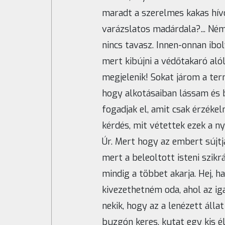
maradt a szerelmes kakas hívo
varázslatos madárdala?... Ném
nincs tavasz. Innen-onnan ibo
mert kibújni a védőtakaró aló
megjelenik! Sokat járom a te
hogy alkotásaiban lássam és 
fogadjak el, amit csak érzékel
kérdés, mit vétettek ezek a n
Úr. Mert hogy az embert sújtj
mert a beleoltott isteni szikr
mindig a többet akarja. Hej,
kivezethetném oda, ahol az 
nekik, hogy az a lenézett álla
buzgón keres, kutat egy kis 