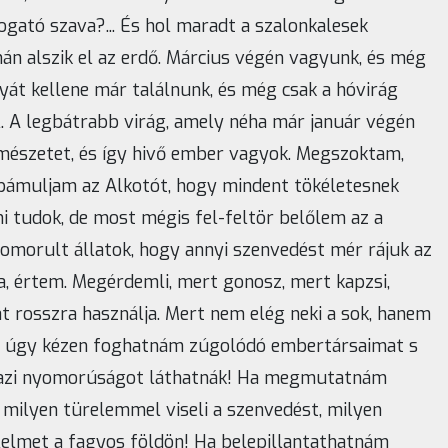
gató szava?... És hol maradt a szalonkalesek
án alszik el az erdő. Március végén vagyunk, és még
lyát kellene már találnunk, és még csak a hóvirág
l. A legbátrabb virág, amely néha már január végén
rmészetet, és így hivő ember vagyok. Megszoktam,
bámuljam az Alkotót, hogy mindent tökéletesnek
ni tudok, de most mégis fel-feltör belőlem az a
yomorult állatok, hogy annyi szenvedést mér rájuk az
a, értem. Megérdemli, mert gonosz, mert kapzsi,
át rosszra használja. Mert nem elég neki a sok, hanem
 ha úgy kézen foghatnám zúgolódó embertársaimat s
igazi nyomorúságot láthatnák! Ha megmutatnám
t milyen türelemmel viseli a szenvedést, milyen
élelmet a fagyos földön! Ha belepillantathatnám