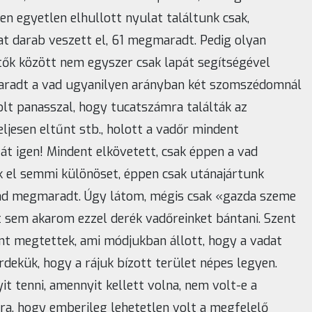
 egyetlen elhullott nyulat találtunk csak,
t darab veszett el, 61 megmaradt. Pedig olyan
tők között nem egyszer csak lapát segítségével
maradt a vad ugyanilyen arányban két szomszédomnál
volt panasszal, hogy tucatszámra találták az
eljesen eltűnt stb., holott a vadőr mindent
t igen! Mindent elkövetett, csak éppen a vad
k el semmi különöset, éppen csak utánajártunk
vad megmaradt. Úgy látom, mégis csak «gazda szeme
ért sem akarom ezzel derék vadőreinket bántani. Szent
 megtettek, ami módjukban állott, hogy a vadat
rdekük, hogy a rájuk bízott terület népes legyen.
yit tenni, amennyit kellett volna, nem volt-e a
ora, hogy emberileg lehetetlen volt a megfelelő