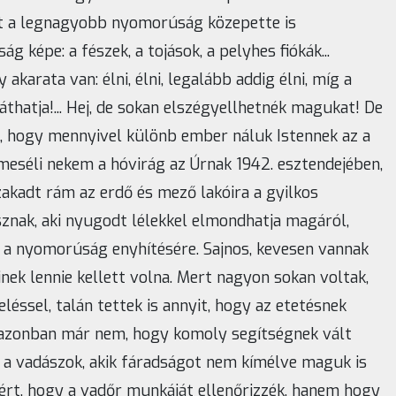
yet a legnagyobb nyomorúság közepette is
 képe: a fészek, a tojások, a pelyhes fiókák...
akarata van: élni, élni, legalább addig élni, míg a
thatja!... Hej, de sokan elszégyellhetnék magukat! De
, hogy mennyivel különb ember náluk Istennek az a
meséli nekem a hóvirág az Úrnak 1942. esztendejében,
kadt rám az erdő és mező lakóira a gyilkos
znak, aki nyugodt lélekkel elmondhatja magáról,
a nyomorúság enyhítésére. Sajnos, kevesen vannak
nek lennie kellett volna. Mert nagyon sokan voltak,
léssel, talán tettek is annyit, hogy az etetésnek
 azonban már nem, hogy komoly segítségnek vált
k a vadászok, akik fáradságot nem kímélve maguk is
zért, hogy a vadőr munkáját ellenőrizzék, hanem hogy