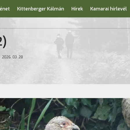
énet
Kittenberger Kálmán
Hírek
Kamarai hírlevél
2)
m
2026. 03. 28