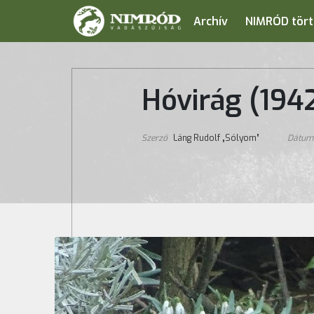
Archív
NIMRÓD tört
Hóvirág (194
Szerző
Láng Rudolf „Sólyom”
Dátu