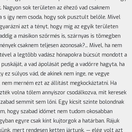
k. Nagyon sok területen az éhező vad csaknem
 s így nem csoda, hogy sok pusztult belőle. Mivel
rázni azt a tényt, hogy míg az egyik területen
 addig a másikon szőrmés is, szárnyas is tömegben
mények csaknem teljesen azonosak?... Mivel, ha nem
zdetével a legtöbb vadász hónapokra búcsút mondott a
 puskáját, a vad ápolását pedig a vadőrre hagyta, ha
 ez súlyos vád, de akinek nem inge, ne vegye
 nem merném ezt az állítást megkockáztatni. Ha
zték volna tőlem annyiszor csodálkozva, mit keresek
szabad semmit sem lőni. Egy kicsit szinte bolondnak
jtam, hogy szabad időmet nem tudom okosabban
gyban egyre csak kint kujtorgok a határban. Rájuk
ünk, mert rendesen ketten jártunk, — elég volt azt