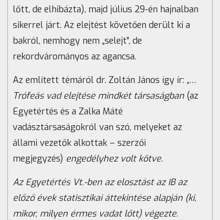
lőtt, de elhibázta), majd július 29-én hajnalban
sikerrel járt. Az elejtést követően derült ki a
bakról, nemhogy nem „selejt”, de
rekordvárományos az agancsa.
Az említett témáról dr. Zoltán János így ír:
„…
Trófeás vad elejtése mindkét társaságban
(az
Egyetértés és a Zalka Máté
vadásztársaságokról van szó, melyeket az
állami vezetők alkottak – szerzői
megjegyzés)
engedélyhez volt kötve.
Az Egyetértés Vt.-ben az elosztást az IB az
előző évek statisztikai áttekintése alapján (ki,
mikor, milyen érmes vadat lőtt) végezte.