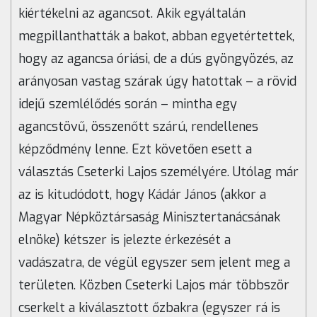
kiértékelni az agancsot. Akik egyáltalán
megpillanthatták a bakot, abban egyetértettek,
hogy az agancsa óriási, de a dús gyöngyözés, az
arányosan vastag szárak úgy hatottak – a rövid
idejű szemlélődés során – mintha egy
agancstövű, összenőtt szárú, rendellenes
képződmény lenne. Ezt követően esett a
választás Cseterki Lajos személyére. Utólag már
az is kitudódott, hogy Kádár János (akkor a
Magyar Népköztársaság Minisztertanácsának
elnöke) kétszer is jelezte érkezését a
vadászatra, de végül egyszer sem jelent meg a
területen. Közben Cseterki Lajos már többször
cserkelt a kiválasztott őzbakra (egyszer rá is