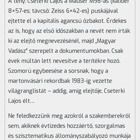
A tény: Cseterki Lajos a Mauser M98-as (kaliber
8×57-es; távcső: Zeiss 6×42-es) puskájával
ejtette el a kapitális agancsú őzbakot. Érdekes
az is, hogy az első időszakban a nevét nem írták
ki az elejtő megnevezésénél, majd „Magyar
Vadász” szerepelt a dokumentumokban. Csak
évek múltán lett nevesítve a terítékre hozó.
Szomorú egybeesése a sorsnak, hogy a
martonvásári rekordbak 1983-ig vezette
világranglistát – addig, amíg elejtője, Cseterki
Lajos élt…
Ne feledkezzünk meg azokról a szakemberekről
sem, akiknek évtizedes hozzáértő, szorgalmas
és szisztematikus állományszabályozó munkája