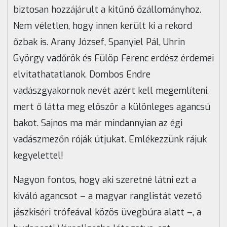
biztosan hozzájárult a kitűnő őzállományhoz.
Nem véletlen, hogy innen került ki a rekord
őzbak is. Arany József, Spanyiel Pál, Uhrin
György vadőrök és Fülöp Ferenc erdész érdemei
elvitathatatlanok. Dombos Endre
vadászgyakornok nevét azért kell megemlíteni,
mert ő látta meg először a különleges agancsú
bakot. Sajnos ma már mindannyian az égi
vadászmezőn róják útjukat. Emlékezzünk rájuk
kegyelettel!
Nagyon fontos, hogy aki szeretné látni ezt a
kiváló agancsot – a magyar ranglistát vezető
jászkiséri trófeával közös üvegbúra alatt –, a