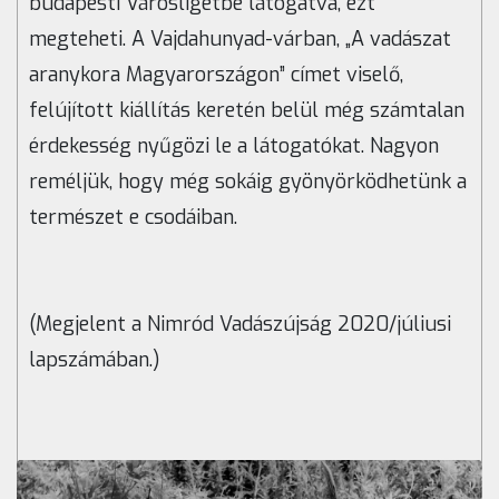
budapesti Városligetbe látogatva, ezt
megteheti. A Vajdahunyad-várban, „A vadászat
aranykora Magyarországon” címet viselő,
felújított kiállítás keretén belül még számtalan
érdekesség nyűgözi le a látogatókat. Nagyon
reméljük, hogy még sokáig gyönyörködhetünk a
természet e csodáiban.
(Megjelent a Nimród Vadászújság 2020/júliusi
lapszámában.)