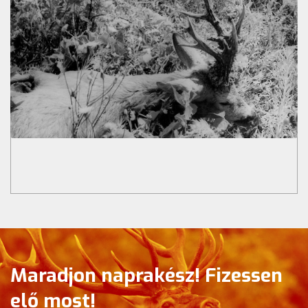
Maradjon naprakész! Fizessen
elő most!