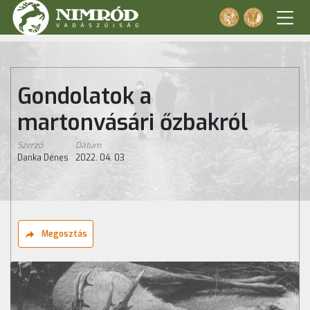
Gondolatok a
martonvásári őzbakról
Szerző
Dátum
Danka Dénes
2022. 04. 03
Megosztás