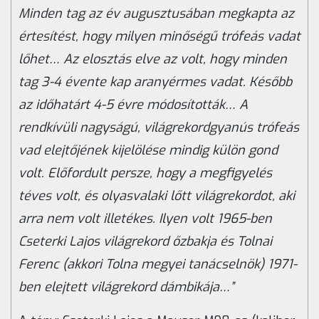
Minden tag az év augusztusában megkapta az
értesítést, hogy milyen minőségű trófeás vadat
lőhet… Az elosztás elve az volt, hogy minden
tag 3-4 évente kap aranyérmes vadat. Később
az időhatárt 4-5 évre módosították… A
rendkívüli nagyságú, világrekordgyanús trófeás
vad elejtőjének kijelölése mindig külön gond
volt. Előfordult persze, hogy a megfigyelés
téves volt, és olyasvalaki lőtt világrekordot, aki
arra nem volt illetékes. Ilyen volt 1965-ben
Cseterki Lajos világrekord őzbakja és Tolnai
Ferenc (akkori Tolna megyei tanácselnök) 1971-
ben elejtett világrekord dámbikája…”