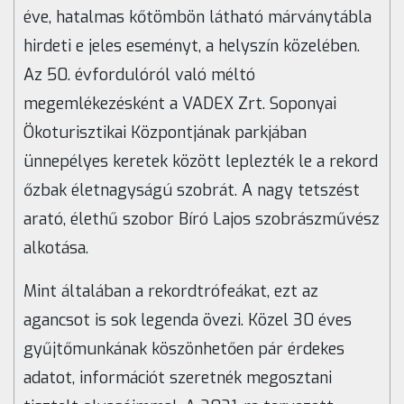
éve, hatalmas kőtömbön látható márványtábla
hirdeti e jeles eseményt, a helyszín közelében.
Az 50. évfordulóról való méltó
megemlékezésként a VADEX Zrt. Soponyai
Ökoturisztikai Központjának parkjában
ünnepélyes keretek között leplezték le a rekord
őzbak életnagyságú szobrát. A nagy tetszést
arató, élethű szobor Bíró Lajos szobrászművész
alkotása.
Mint általában a rekordtrófeákat, ezt az
agancsot is sok legenda övezi. Közel 30 éves
gyűjtőmunkának köszönhetően pár érdekes
adatot, információt szeretnék megosztani