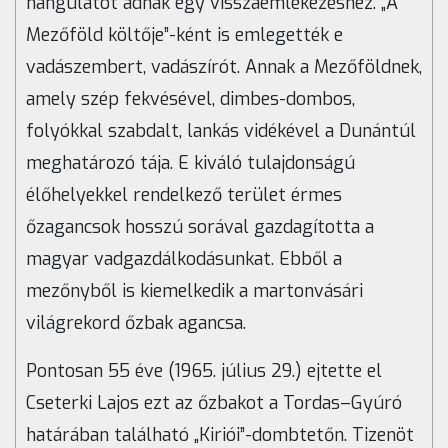
hangulatot adnak egy visszaemlékezéshez. „A
Mezőföld költője”-ként is emlegették e
vadászembert, vadászírót. Annak a Mezőföldnek,
amely szép fekvésével, dimbes-dombos,
folyókkal szabdalt, lankás vidékével a Dunántúl
meghatározó tája. E kiváló tulajdonságú
élőhelyekkel rendelkező terület érmes
őzagancsok hosszú sorával gazdagította a
magyar vadgazdálkodásunkat. Ebből a
mezőnyből is kiemelkedik a martonvásári
világrekord őzbak agancsa.
Pontosan 55 éve (1965. július 29.) ejtette el
Cseterki Lajos ezt az őzbakot a Tordas–Gyúró
határában található „Kiriói”-dombtetőn. Tizenöt