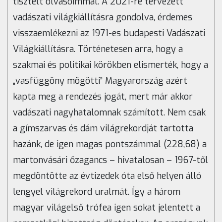
tisztelt olvasóimmal. A 2021-re tervezett
vadászati világkiállításra gondolva, érdemes
visszaemlékezni az 1971-es budapesti Vadászati
Világkiállításra. Történetesen arra, hogy a
szakmai és politikai körökben elismerték, hogy a
„vasfüggöny mögötti” Magyarország azért
kapta meg a rendezés jogát, mert már akkor
vadászati nagyhatalomnak számított. Nem csak
a gímszarvas és dám világrekordját tartotta
hazánk, de igen magas pontszámmal (228,68) a
martonvásári őzagancs – hivatalosan – 1967-től
megdöntötte az évtizedek óta első helyen álló
lengyel világrekord uralmát. Így a három
magyar világelső trófea igen sokat jelentett a