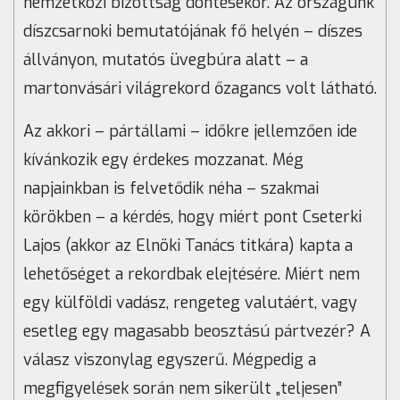
nemzetközi bizottság döntésekor. Az országunk
díszcsarnoki bemutatójának fő helyén – díszes
állványon, mutatós üvegbúra alatt – a
martonvásári világrekord őzagancs volt látható.
Az akkori – pártállami – időkre jellemzően ide
kívánkozik egy érdekes mozzanat. Még
napjainkban is felvetődik néha – szakmai
körökben – a kérdés, hogy miért pont Cseterki
Lajos (akkor az Elnöki Tanács titkára) kapta a
lehetőséget a rekordbak elejtésére. Miért nem
egy külföldi vadász, rengeteg valutáért, vagy
esetleg egy magasabb beosztású pártvezér? A
válasz viszonylag egyszerű. Mégpedig a
megfigyelések során nem sikerült „teljesen”