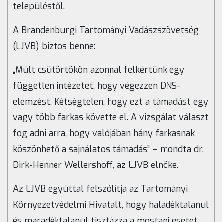
településtől.
A Brandenburgi Tartományi Vadászszövetség
(LJVB) biztos benne:
„Múlt csütörtökön azonnal felkértünk egy
független intézetet, hogy végezzen DNS-
elemzést. Kétségtelen, hogy ezt a támadást egy
vagy több farkas követte el. A vizsgálat választ
fog adni arra, hogy valójában hány farkasnak
köszönhető a sajnálatos támadás” – mondta dr.
Dirk-Henner Wellershoff, az LJVB elnöke.
Az LJVB egyúttal felszólítja az Tartományi
Környezetvédelmi Hivatalt, hogy haladéktalanul
és maradéktalanul tisztázza a mostani esetet.