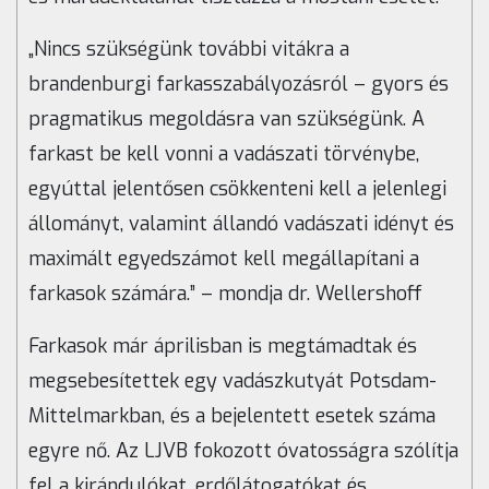
„Nincs szükségünk további vitákra a
brandenburgi farkasszabályozásról – gyors és
pragmatikus megoldásra van szükségünk. A
farkast be kell vonni a vadászati
törvénybe,
egyúttal jelentősen csökkenteni kell a jelenlegi
állományt, valamint állandó vadászati
idényt és
maximált egyedszámot kell megállapítani a
farkasok számára.” – mondja dr. Wellershoff
Farkasok már áprilisban is megtámadtak és
megsebesítettek egy vadászkutyát Potsdam-
Mittelmarkban, és a bejelentett esetek száma
egyre nő. Az LJVB fokozott óvatosságra szólítja
fel a kirándulókat, erdőlátogatókat és