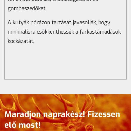
gombaszedőket.
A kutyák pórázon tartását javasolják, hogy
minimálisra csökkenthessék a farkastámadások
kockázatát.
Maradjon naprakész! Fizessen
elő most!