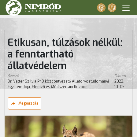
Etikusan, túlzások nélkül:
a fenntartható
állatvédelem
Szerző
Dátum
Dr. Vetter Szilvia PhD központvezető Állatorvostudományi
2022.
Egyetem Jogi, Elemző és Módszertani Központ
10. 05
Megosztás