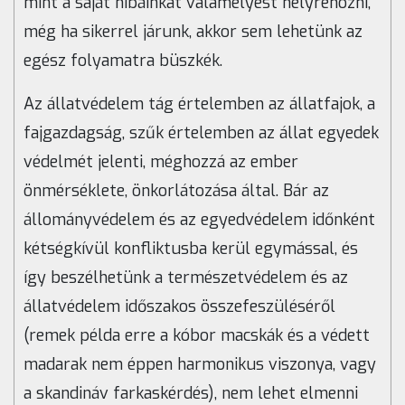
mint a saját hibáinkat valamelyest helyrehozni,
még ha sikerrel járunk, akkor sem lehetünk az
egész folyamatra büszkék.
Az állatvédelem tág értelemben az állatfajok, a
fajgazdagság, szűk értelemben az állat egyedek
védelmét jelenti, méghozzá az ember
önmérséklete, önkorlátozása által. Bár az
állományvédelem és az egyedvédelem időnként
kétségkívül konfliktusba kerül egymással, és
így beszélhetünk a természetvédelem és az
állatvédelem időszakos összefeszüléséről
(remek példa erre a kóbor macskák és a védett
madarak nem éppen harmonikus viszonya, vagy
a skandináv farkaskérdés), nem lehet elmenni