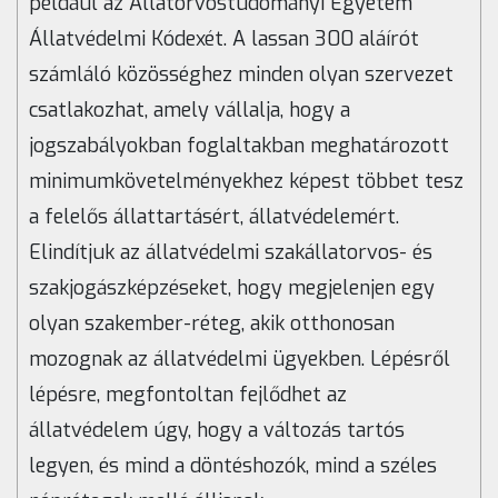
például az Állatorvostudományi Egyetem
Állatvédelmi Kódexét. A lassan 300 aláírót
számláló közösséghez minden olyan szervezet
csatlakozhat, amely vállalja, hogy a
jogszabályokban foglaltakban meghatározott
minimumkövetelményekhez képest többet tesz
a felelős állattartásért, állatvédelemért.
Elindítjuk az állatvédelmi szakállatorvos- és
szakjogászképzéseket, hogy megjelenjen egy
olyan szakember-réteg, akik otthonosan
mozognak az állatvédelmi ügyekben. Lépésről
lépésre, megfontoltan fejlődhet az
állatvédelem úgy, hogy a változás tartós
legyen, és mind a döntéshozók, mind a széles