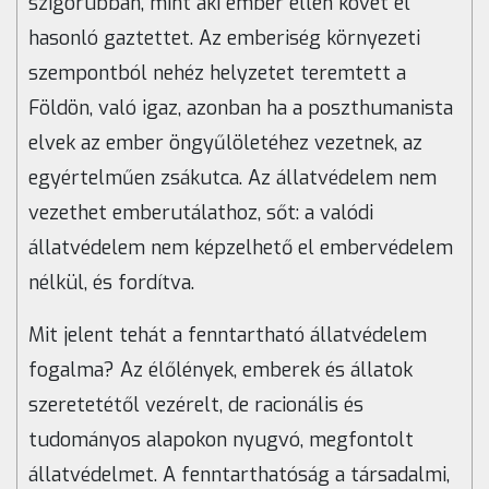
szigorúbban, mint aki ember ellen követ el
hasonló gaztettet. Az emberiség környezeti
szempontból nehéz helyzetet teremtett a
Földön, való igaz, azonban ha a poszthumanista
elvek az ember öngyűlöletéhez vezetnek, az
egyértelműen zsákutca. Az állatvédelem nem
vezethet emberutálathoz, sőt: a valódi
állatvédelem nem képzelhető el embervédelem
nélkül, és fordítva.
Mit jelent tehát a fenntartható állatvédelem
fogalma? Az élőlények, emberek és állatok
szeretetétől vezérelt, de racionális és
tudományos alapokon nyugvó, megfontolt
állatvédelmet. A fenntarthatóság a társadalmi,