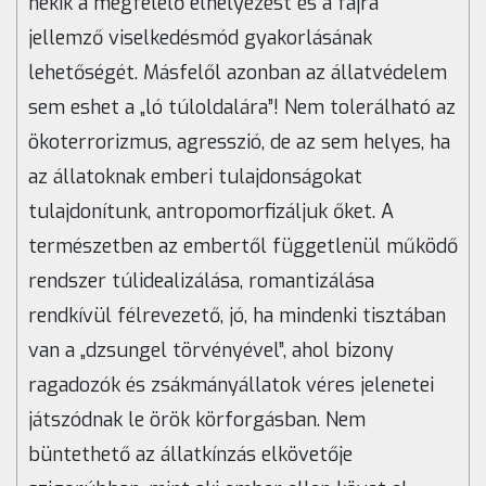
nekik a megfelelő elhelyezést és a fajra
jellemző viselkedésmód gyakorlásának
lehetőségét. Másfelől azonban az állatvédelem
sem eshet a „ló túloldalára”! Nem tolerálható az
ökoterrorizmus, agresszió, de az sem helyes, ha
az állatoknak emberi tulajdonságokat
tulajdonítunk, antropomorfizáljuk őket. A
természetben az embertől függetlenül működő
rendszer túlidealizálása, romantizálása
rendkívül félrevezető, jó, ha mindenki tisztában
van a „dzsungel törvényével”, ahol bizony
ragadozók és zsákmányállatok véres jelenetei
játszódnak le örök körforgásban. Nem
büntethető az állatkínzás elkövetője