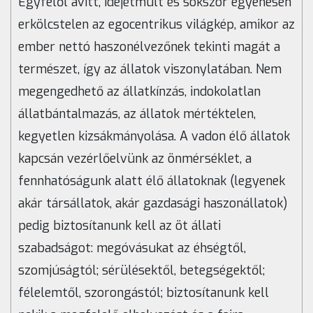
Egyfelől avítt, idejétmúlt és sokszor egyenesen
erkölcstelen az egocentrikus világkép, amikor az
ember nettó haszonélvezőnek tekinti magát a
természet, így az állatok viszonylatában. Nem
megengedhető az állatkínzás, indokolatlan
állatbántalmazás, az állatok mértéktelen,
kegyetlen kizsákmányolása. A vadon élő állatok
kapcsán vezérlőelvünk az önmérséklet, a
fennhatóságunk alatt élő állatoknak (legyenek
akár társállatok, akár gazdasági haszonállatok)
pedig biztosítanunk kell az öt állati
szabadságot: megóvásukat az éhségtől,
szomjúságtól; sérülésektől, betegségektől;
félelemtől, szorongástól; biztosítanunk kell