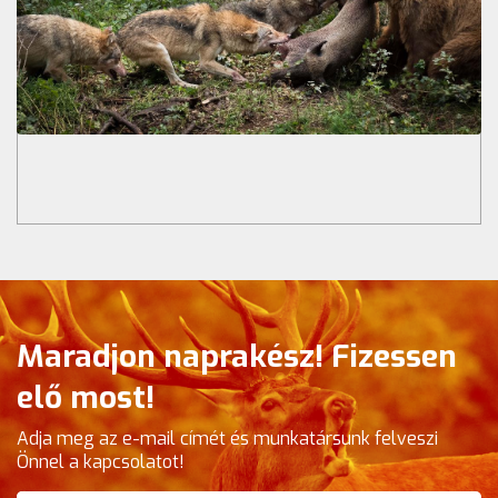
Maradjon naprakész! Fizessen
elő most!
Adja meg az e-mail címét és munkatársunk felveszi
Önnel a kapcsolatot!