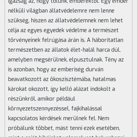
igazság az, hogy tőlünk, emberektől. Egy ember
nélküli világban állatvédelemre nem lenne
szükség, hiszen az állatvédelemnek nem lehet
célja az egyes egyedek védelme a természet
törvényeinek felrúgása árán is. A háborítatlan
természetben az állatok élet-halál harca dúl,
amelyben megsérülnek, elpusztulnak. Tény az
is azonban, hogy az emberiség durván
beavatkozott az ökoszisztémába, hatalmas
károkat okozott, így kellő alázat indokolt a
részünkről, amikor például
környezetszennyezéssel, fajkihalással
kapcsolatos kérdések merülnek fel. Nem
próbálunk többet, mást tenni ezek esetében,