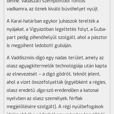
benne. Vadászati szempontból fontos
vadkamra, az őznek kiváló búvóhelyet nyújt.
A Karai-határban egykor juhászok terelték a
nyájakat, a Vigyázóban legeltetés folyt, a Guba-
part pedig pihenőhelyül szolgált, ahol a pásztor
is megpihent ledobott gubáján.
A Vaddisznós-digó egy nádas terület, amely az
olasz agyagkitermelők technológiája után kapta
az elnevezését – a digó gödröt, teknőt jelent,
ahol a vizet összefolyatták (egyébként a régies,
olasz eredetű
digo
szó eredendően a katonai
nyelvben az olasz személyek, férfiak
megjelölésére szolgált). A régi nyúlbefogások