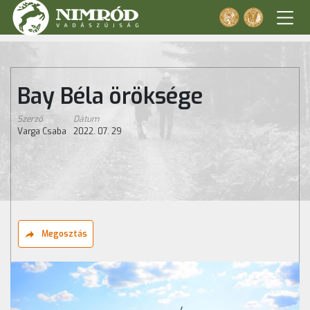
Bay Béla öröksége
Szerző
Dátum
Varga Csaba
2022. 07. 29
Megosztás