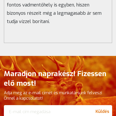
fontos vadmentőhely is egyben, hiszen
bizonyos részeit még a legmagasabb ár sem
tudja vízzel borítani.
Maradjon naprakész! Fizessen
elő most!
Adja meg az e-mail címét és munkatársunk felveszi
Önnel a kapcsolatot!
Küldés