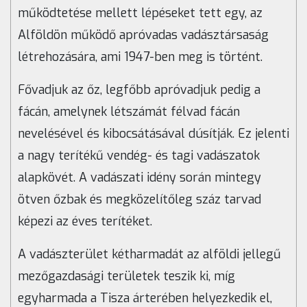
működtetése mellett lépéseket tett egy, az
Alföldön működő apróvadas vadásztársaság
létrehozására, ami 1947-ben meg is történt.
Fővadjuk az őz, legfőbb apróvadjuk pedig a
fácán, amelynek létszámát félvad fácán
nevelésével és kibocsátásával dúsítják. Ez jelenti
a nagy terítékű vendég- és tagi vadászatok
alapkövét. A vadászati idény során mintegy
ötven őzbak és megközelítőleg száz tarvad
képezi az éves terítéket.
A vadászterület kétharmadát az alföldi jellegű
mezőgazdasági területek teszik ki, míg
egyharmada a Tisza árterében helyezkedik el,