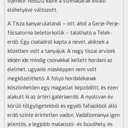
ilyenkor hosszú időre a vízimadarak kiváló
élőhelyévé változott.
A Tisza kanyarulatánál – ott, ahol a Gerje-Perje-
főcsatorna beletorkollik – található a Telek-
erdő. Egy családról kapta a nevét, akiknek a
közelben volt a tanyájuk. A nagy tiszai árvizek
idején ide mindig csónakkal kellett hordani az
élelmet, ugyanis másképpen nem volt
megközelíthető. A folyó hordalékának
köszönhetően egy magaslat képződött, és ezen
alakult ki az ártéri galériaerdő. A nyolcvan év
körüli tölgyligetekből és egyéb fafajokból álló
erdő szinte érintetlen vadon. Vadállománya igen
jelentős, a legjobb malacozó- és búvóhely, és