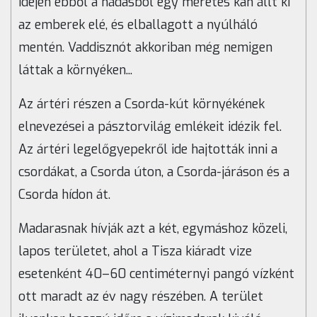
idején ebből a nádasból egy méretes kan állt ki
az emberek elé, és elballagott a nyúlháló
mentén. Vaddisznót akkoriban még nemigen
láttak a környéken...
Az ártéri részen a Csorda-kút környékének
elnevezései a pásztorvilág emlékeit idézik fel.
Az ártéri legelőgyepekről ide hajtották inni a
csordákat, a Csorda úton, a Csorda-járáson és a
Csorda hídon át.
Madarasnak hívják azt a két, egymáshoz közeli,
lapos területet, ahol a Tisza kiáradt vize
esetenként 40–60 centiméternyi pangó vízként
ott maradt az év nagy részében. A terület