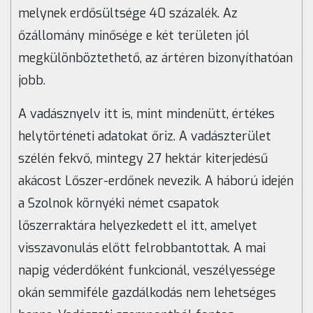
melynek erdősültsége 40 százalék. Az
őzállomány minősége e két területen jól
megkülönböztethető, az ártéren bizonyíthatóan
jobb.
A vadásznyelv itt is, mint mindenütt, értékes
helytörténeti adatokat őriz. A vadászterület
szélén fekvő, mintegy 27 hektár kiterjedésű
akácost Lőszer-erdőnek nevezik. A háború idején
a Szolnok környéki német csapatok
lőszerraktára helyezkedett el itt, amelyet
visszavonulás előtt felrobbantottak. A mai
napig véderdőként funkcionál, veszélyessége
okán semmiféle gazdálkodás nem lehetséges