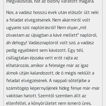
megvalósítás, hát az bizony váratott magára.
Nos, a vadász hosszú évek után először ült neki
a feladat elvégzésének. Nem akármiről volt
ugyanis szó: naplóírásról! Nem olyan „mit
olvastam az újságban a kávé mellett” naplóról,
áh dehogy! Vadásznaplóról volt szó, a vadász
pedig egyébként sem kávézott. Egy téli,
csillagtalan éjszaka vett erőt rajta az
elhatározás, amikor a felesége már az igaz
álmok útján kalandozott, de ő mégis nekiült a
feladat elvégzésének. A nappali sötétjébe a
számítógép képernyőjének hideg fénye már-már
vakítóan hatott. Szemtől szemben állt az
ellenféllel, a könyörületet nem ismerő üres,