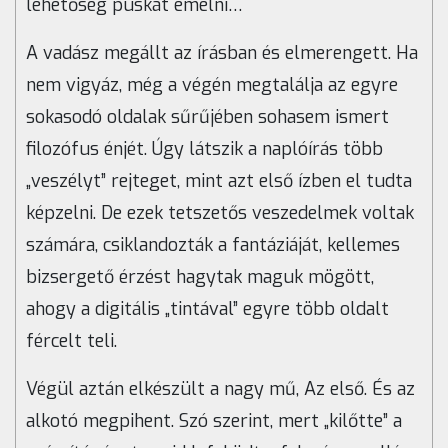
lehetőség puskát emelni…
A vadász megállt az írásban és elmerengett. Ha
nem vigyáz, még a végén megtalálja az egyre
sokasodó oldalak sűrűjében sohasem ismert
filozófus énjét. Úgy látszik a naplóírás több
„veszélyt” rejteget, mint azt első ízben el tudta
képzelni. De ezek tetszetős veszedelmek voltak
számára, csiklandozták a fantáziáját, kellemes
bizsergető érzést hagytak maguk mögött,
ahogy a digitális „tintával” egyre több oldalt
fércelt teli.
Végül aztán elkészült a nagy mű, Az első. És az
alkotó megpihent. Szó szerint, mert „kilőtte” a