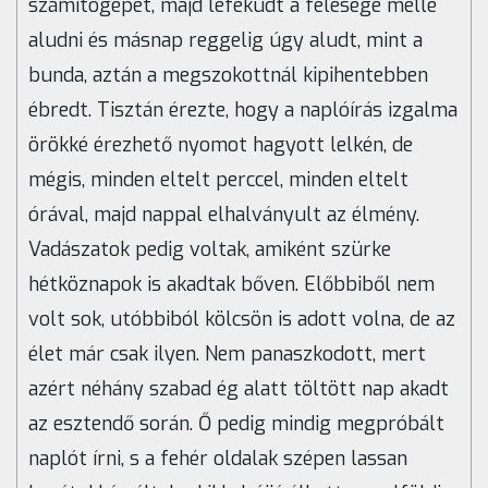
számítógépet, majd lefeküdt a felesége mellé
aludni és másnap reggelig úgy aludt, mint a
bunda, aztán a megszokottnál kipihentebben
ébredt. Tisztán érezte, hogy a naplóírás izgalma
örökké érezhető nyomot hagyott lelkén, de
mégis, minden eltelt perccel, minden eltelt
órával, majd nappal elhalványult az élmény.
Vadászatok pedig voltak, amiként szürke
hétköznapok is akadtak bőven. Előbbiből nem
volt sok, utóbbiból kölcsön is adott volna, de az
élet már csak ilyen. Nem panaszkodott, mert
azért néhány szabad ég alatt töltött nap akadt
az esztendő során. Ő pedig mindig megpróbált
naplót írni, s a fehér oldalak szépen lassan