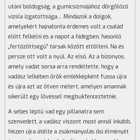
utáni boldogság, a gumicsizmájához dörgölőző
vizsla izgatottsága… Mindazok a dolgok,
amelyekért hajnalonta érdemes volt a család
előtt felkelni és a napot a hidegben, hasonló
„fertőzöttségű” társak között eltölteni. Na és
persze ott volt a nyúl. Az első. Az a bizonyos,
amely vadat sorsa arra rendeltette, hogy a
vadász lelkében örök emlékképként fussa újra
és újra azt az ötven métert, amelyen amannak
sikerült egy lövéssel megbukfenceztetnie.
A sebes léptű vad egy pillanatra sem
szenvedett, a vadász viszont most annál inkább,
hiszen újra átélte a zsákmányolás ősi élményét