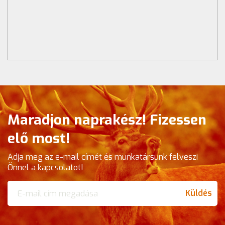
Maradjon naprakész! Fizessen
elő most!
Adja meg az e-mail címét és munkatársunk felveszi
Önnel a kapcsolatot!
Küldés