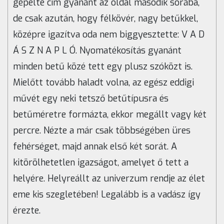
gépelte cím gyanánt az oldal második sorába,
de csak azután, hogy félkövér, nagy betűkkel,
középre igazítva oda nem biggyesztette: V A D
Á S Z N A P L Ó. Nyomatékosítás gyanánt
minden betű közé tett egy plusz szóközt is.
Mielőtt tovább haladt volna, az egész eddigi
művét egy neki tetsző betűtípusra és
betűméretre formázta, ekkor megállt vagy két
percre. Nézte a már csak többségében üres
fehérséget, majd annak első két sorát. A
kitörölhetetlen igazságot, amelyet ő tett a
helyére. Helyreállt az univerzum rendje az élet
eme kis szegletében! Legalább is a vadász így
érezte.