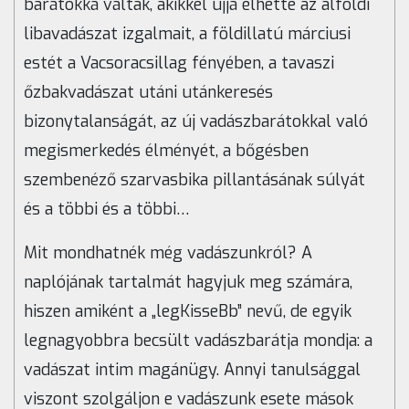
barátokká váltak, akikkel újjá élhette az alföldi
libavadászat izgalmait, a földillatú márciusi
estét a Vacsoracsillag fényében, a tavaszi
őzbakvadászat utáni utánkeresés
bizonytalanságát, az új vadászbarátokkal való
megismerkedés élményét, a bőgésben
szembenéző szarvasbika pillantásának súlyát
és a többi és a többi…
Mit mondhatnék még vadászunkról? A
naplójának tartalmát hagyjuk meg számára,
hiszen amiként a „legKisseBb” nevű, de egyik
legnagyobbra becsült vadászbarátja mondja: a
vadászat intim magánügy. Annyi tanulsággal
viszont szolgáljon e vadászunk esete mások