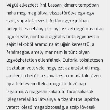
Végül elkezdett írni. Lassan, kimért tempóban,
néha meg-meg állva, visszatörölve egy-egy
szót, vagy kifejezést. Aztán egyre jobban
belejött és néhány percnyi összefüggő írás után
úgy érezte, mintha a digitális tinta egyenest a
saját lelkéből áramolna át ujjain keresztül a
fehérségbe, amely már nem is tűnt olyan
legyőzhetetlen ellenfélnek. Eufória, tökéletesen
tisztában volt vele, hogy ezt az érzést éli meg,
amiként a betűk, a szavak és a mondatok révén
újra felelevenedtek a mögötte lévő nap
izgalmai. A magasan kakatoló fácánkakasok
lélegzetelállító látványa, a tizenhatos lapátba
vetett jóleső magabiztosság, a szép lövések