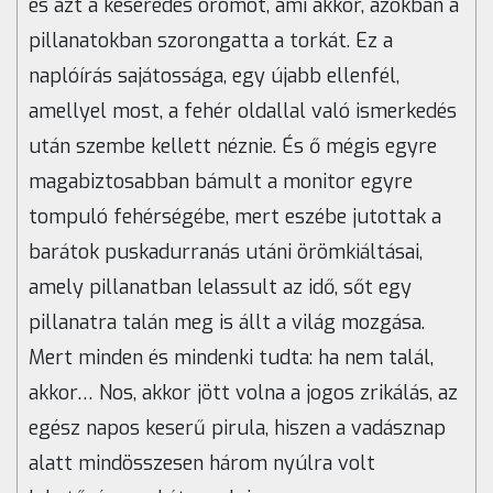
és azt a keserédes örömöt, ami akkor, azokban a
pillanatokban szorongatta a torkát. Ez a
naplóírás sajátossága, egy újabb ellenfél,
amellyel most, a fehér oldallal való ismerkedés
után szembe kellett néznie. És ő mégis egyre
magabiztosabban bámult a monitor egyre
tompuló fehérségébe, mert eszébe jutottak a
barátok puskadurranás utáni örömkiáltásai,
amely pillanatban lelassult az idő, sőt egy
pillanatra talán meg is állt a világ mozgása.
Mert minden és mindenki tudta: ha nem talál,
akkor… Nos, akkor jött volna a jogos zrikálás, az
egész napos keserű pirula, hiszen a vadásznap
alatt mindösszesen három nyúlra volt