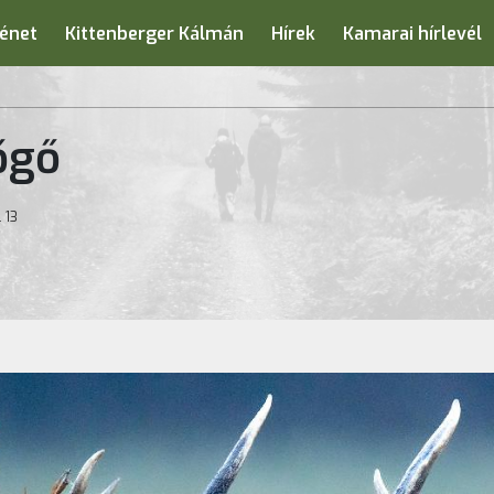
énet
Kittenberger Kálmán
Hírek
Kamarai hírlevél
őgő
 13