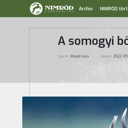
Archív
NIMRÓD tört
A somogyi b
Szerző
Kispál Luca
Dátum
2022. 09.