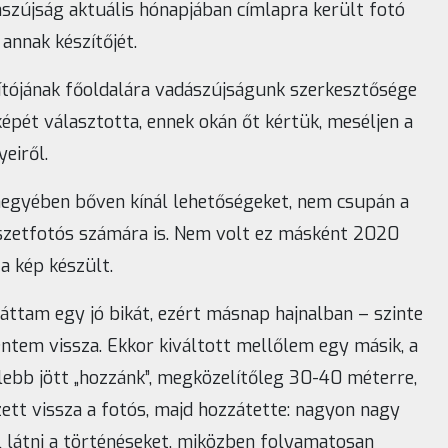
zújság aktuális hónapjában címlapra került fotó
annak készítőjét.
tójának főoldalára vadászújságunk szerkesztősége
pét választotta, ennek okán őt kértük, meséljen a
eiről.
egyében bőven kínál lehetőségeket, nem csupán a
zetfotós számára is. Nem volt ez másként 2020
 kép készült.
láttam egy jó bikát, ezért másnap hajnalban – szinte
em vissza. Ekkor kiváltott mellőlem egy másik, a
lebb jött „hozzánk”, megközelítőleg 30-40 méterre,
ett vissza a fotós, majd hozzátette: nagyon nagy
l látni a történéseket, miközben folyamatosan