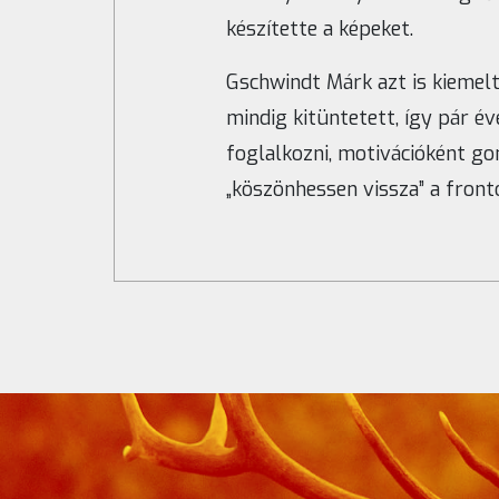
készítette a képeket.
Gschwindt Márk azt is kiemel
mindig kitüntetett, így pár é
foglalkozni, motivációként go
„köszönhessen vissza” a fronto