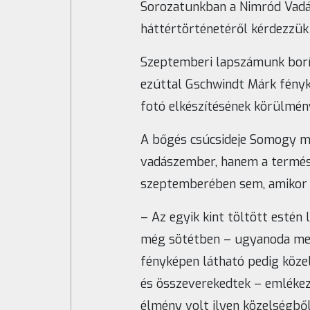
Sorozatunkban a Nimród Vadás
háttértörténetéről kérdezzük 
Szeptemberi lapszámunk borí
ezúttal Gschwindt Márk fényké
fotó elkészítésének körülmény
A bőgés csúcsideje Somogy m
vadászember, hanem a termés
szeptemberében sem, amikor a
– Az egyik kint töltött estén 
még sötétben – ugyanoda ment
fényképen látható pedig köze
és összeverekedtek – emlékez
élmény volt ilyen közelségbő