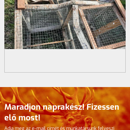
Maradjon naprakész! Fizessen
elő most!
Adja meg az e-mail címét és munkatársunk felveszi