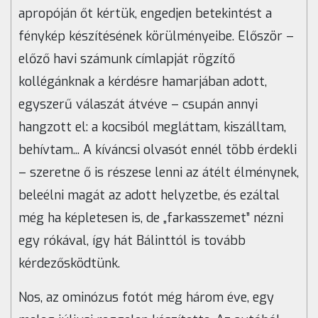
apropóján őt kértük, engedjen betekintést a
fénykép készítésének körülményeibe. Először –
előző havi számunk címlapját rögzítő
kollégánknak a kérdésre hamarjában adott,
egyszerű válaszát átvéve – csupán annyi
hangzott el: a kocsiból megláttam, kiszálltam,
behívtam... A kíváncsi olvasót ennél több érdekli
– szeretne ő is részese lenni az átélt élménynek,
beleélni magát az adott helyzetbe, és ezáltal
még ha képletesen is, de „farkasszemet” nézni
egy rókával, így hát Bálinttól is tovább
kérdezősködtünk.
Nos, az ominózus fotót még három éve, egy