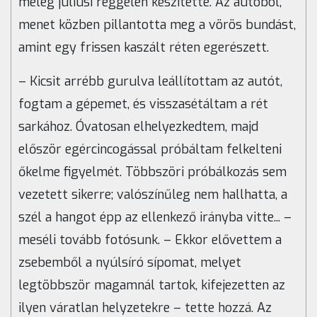
meleg júliusi reggelen készítette. Az autóból,
menet közben pillantotta meg a vörös bundást,
amint egy frissen kaszált réten egerészett.
– Kicsit arrébb gurulva leállítottam az autót,
fogtam a gépemet, és visszasétáltam a rét
sarkához. Óvatosan elhelyezkedtem, majd
először egércincogással próbáltam felkelteni
őkelme figyelmét. Többszöri próbálkozás sem
vezetett sikerre; valószínűleg nem hallhatta, a
szél a hangot épp az ellenkező irányba vitte... –
meséli tovább fotósunk. – Ekkor elővettem a
zsebemből a nyúlsíró sípomat, melyet
legtöbbször magamnál tartok, kifejezetten az
ilyen váratlan helyzetekre – tette hozzá. Az