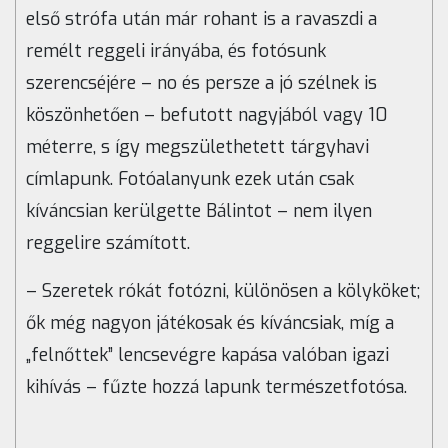
első strófa után már rohant is a ravaszdi a
remélt reggeli irányába, és fotósunk
szerencséjére – no és persze a jó szélnek is
köszönhetően – befutott nagyjából vagy 10
méterre, s így megszülethetett tárgyhavi
címlapunk. Fotóalanyunk ezek után csak
kíváncsian kerülgette Bálintot – nem ilyen
reggelire számított.
– Szeretek rókát fotózni, különösen a kölyköket;
ők még nagyon játékosak és kíváncsiak, míg a
„felnőttek” lencsevégre kapása valóban igazi
kihívás – fűzte hozzá lapunk természetfotósa.