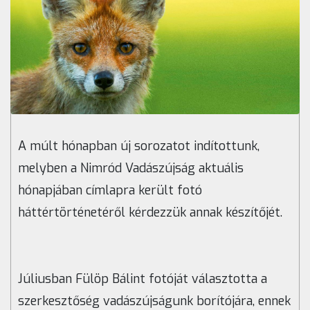
A múlt hónapban új sorozatot indítottunk,
melyben a Nimród Vadászújság aktuális
hónapjában címlapra került fotó
háttértörténetéről kérdezzük annak készítőjét.
Júliusban Fülöp Bálint fotóját választotta a
szerkesztőség vadászújságunk borítójára, ennek