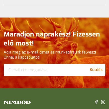
Maradjon naprakész! Fizessen
elő most!
Adja meg az e-mail címét és munkatársunk felveszi
Önnel a kapcsolatot!
Küldés