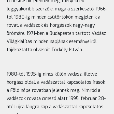
tudósítások jelennek meg, melyeknek
leggyakoribb szerzője, maga a szerkesztő. 1966-
tól 1980-ig minden csütörtökön megjelenik a
rovat, a vadászok és horgászok nagy-nagy
örömére. 1971-ben a Budapesten tartott Vadász
Világkiálítás minden napjának eseményeiről
tájékoztatta olvasóit Törköly István.
1980-tól 1995-ig nincs külön vadász, illetve
horgász oldal, a vadászattal kapcsolatos írások
a Föld népe rovatban jelennek meg. Nimród a
vadászok rovata címszó alatt 1995. február 28-
ától újra lángra kap a vadászattal kapcsolatos