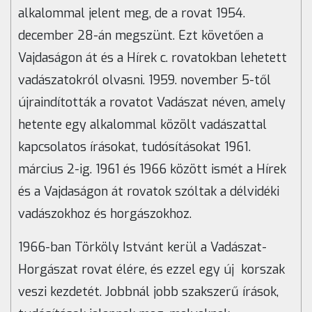
alkalommal jelent meg, de a rovat 1954.
d
ecember 28-án megszünt
. Ezt követően a
Vajdaságon át és a Hírek c. rovatokban lehetett
vadászatokról olvasni. 1959. november 5-től
újraindították a rovatot
Vadászat
néven
, amely
hetente egy alkalommal közölt vadászattal
kapcsolatos írásokat, tudósításokat 1961.
március 2-ig. 1961 és 1966 között ismét a Hírek
és a
Vajdaságon át rovatok szóltak a délvidéki
vadászokhoz és horgászokhoz.
1966-ban Törköly Istvánt kerül a Vadászat-
Horgászat
rovat élére, és ezzel egy új korszak
veszi kezdetét. Jobbnál jobb szakszerű írások,