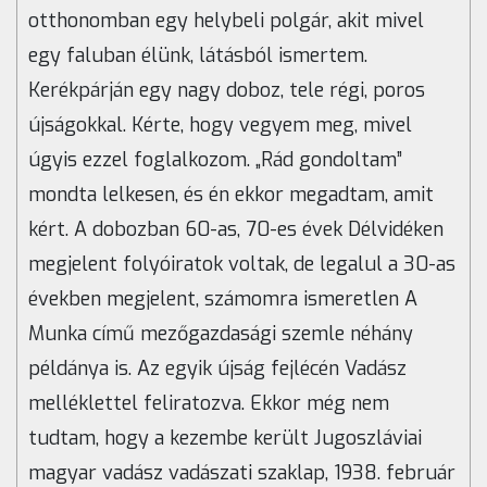
otthonomban egy helybeli polgár, akit mivel
egy faluban élünk, látásból ismertem.
Kerékpárján egy nagy doboz, tele régi, poros
újságokkal. Kérte, hogy vegyem meg, mivel
úgyis ezzel foglalkozom. „Rád gondoltam”
mondta lelkesen, és én ekkor megadtam, amit
kért. A dobozban 60-as, 70-es évek Délvidéken
megjelent folyóiratok voltak, de legalul a 30-as
években megjelent, számomra ismeretlen A
Munka című mezőgazdasági szemle néhány
példánya is. Az egyik újság fejlécén Vadász
melléklettel feliratozva. Ekkor még nem
tudtam, hogy a kezembe került Jugoszláviai
magyar vadász vadászati szaklap, 1938. február