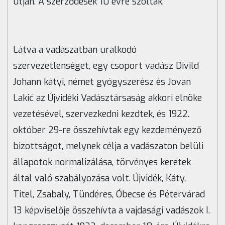
útján. A szerződések 10 évre szóltak.
Látva a vadászatban uralkodó
szervezetlenséget, egy csoport vadász Divild
Johann kátyi, német gyógyszerész és Jovan
Lakić az Újvidéki Vadásztársaság akkori elnöke
vezetésével, szervezkedni kezdtek, és 1922.
október 29-re összehívtak egy kezdeményező
bizottságot, melynek célja a vadászaton belüli
állapotok normalizálása, törvényes keretek
által való szabályozása volt. Újvidék, Káty,
Titel,
Zsabaly, Tündéres,
Óbecse és Pétervárad
13 képviselője összehívta a vajdasági vadászok I.