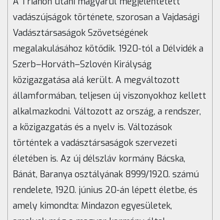
A Trianon utáni magyarul megjelentetett
vadászújságok története, szorosan a Vajdasági
Vadásztársaságok Szövetségének
megalakulásához kötődik. 1920-tól a Délvidék a
Szerb–Horváth–Szlovén Királyság
közigazgatása alá került. A megváltozott
államformában, teljesen új viszonyokhoz kellett
alkalmazkodni. Változott az ország, a rendszer,
a közigazgatás és a nyelv is. Változások
történtek a vadásztársaságok szervezeti
életében is. Az új délszláv kormány Bácska,
Bánát, Baranya osztályának 8999/1920. számú
rendelete, 1920. június 20-án lépett életbe, és
amely kimondta: Mindazon egyesületek,