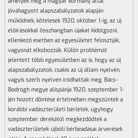
amelyek még a magyar kormány által
jóváhagyott alapszabályzatok alapján
működnek, kötelesek 1920. október 1-ig, az új
előírásokkal összhangban újakat kidolgozni,
ellenkező esetben az egyesületet felosztják,
vagyonát elkobozzák. Külön problémát
jelentett több egyesületben az is, hogy az új
alapszabályzatok, csakis az új állam nyelvén,
vagyis szerb nyelven íródhattak meg. Bács-
Bodrogh megye alispánja 1920. szeptember 1-
jén hozott döntése értelmében megszűntek a
korábbi vadászterületi bérletek, úgyhogy
szeptember derekától megkezdődtek a
vadászterületek újbóli bérbeadásai árverések