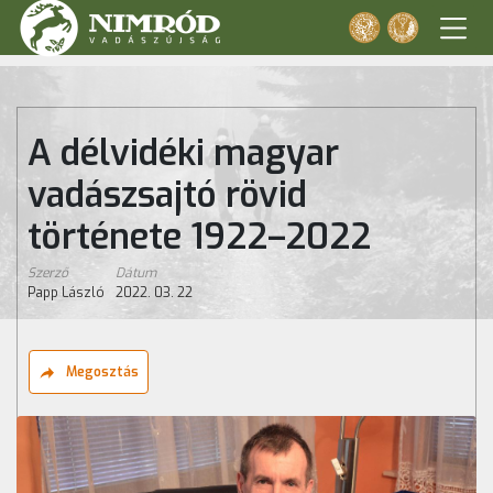
A délvidéki magyar
vadászsajtó rövid
története 1922–2022
Szerző
Dátum
Papp László
2022. 03. 22
Megosztás