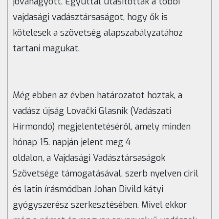
jóváhagyott. Egyúttal utasították a többi
vajdasági vadásztársaságot, hogy ők is
kötelesek a szövetség alapszabályzatához
tartani magukat.
Még ebben az évben határozatot hoztak, a
vadász újság Lova
čki Glasnik (
Vadászati
Hírmondó) megjelentetéséről, amely minden
hónap 15. napján jelent meg 4
oldalon,
a
Vajdasági Vadásztársaságok
Szövetsége támogatásával,
szerb nyelven ciril
és latin írásmódban Johan Divild kátyi
gyógyszerész szerkesztésében.
Mivel ekkor