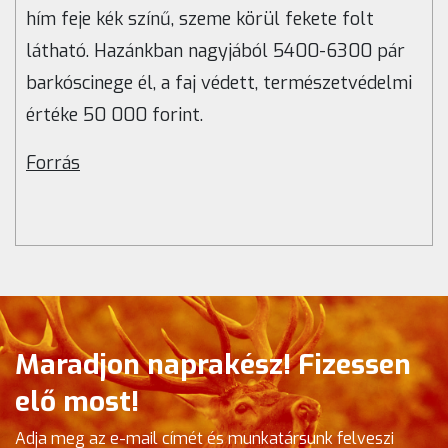
hím feje kék színű, szeme körül fekete folt
látható. Hazánkban nagyjából 5400-6300 pár
barkóscinege él, a faj védett, természetvédelmi
értéke 50 000 forint.
Forrás
Maradjon naprakész! Fizessen
elő most!
Adja meg az e-mail címét és munkatársunk felveszi