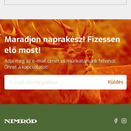
Maradjon naprakész! Fizessen
elő most!
Adja meg az e-mail címét és munkatársunk felveszi
Önnel a kapcsolatot!
Küldés