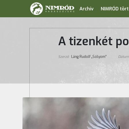
Archív
NIMRÓD tört
A tizenkét po
Szerző
Láng Rudolf „Sólyom”
Dátu