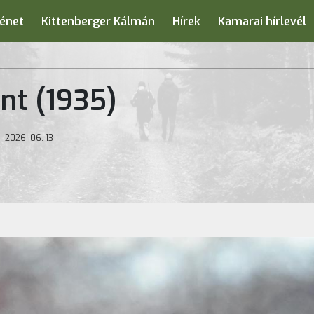
énet
Kittenberger Kálmán
Hírek
Kamarai hírlevél
nt (1935)
m
2026. 06. 13