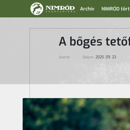
Archív
NIMRÓD tört
A bőgés tetőf
Szerző
Dátum
2025. 09. 23