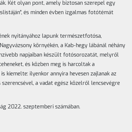
ák. Két olyan pont, amely biztosan szerepel egy
slistáján”, és minden évben izgalmas fotótémát
ének nyitányához lapunk természetfotósa,
a Nagyvázsony környékén, a Kab-hegy lábánál néhány
enzívebb napjaiban készült fotósorozatát, melyről
 teheneket, és közben meg is harcoltak a
 is kiemelte: ilyenkor annyira hevesen zajlanak az
s szerencsével, a vadat egész közelről lencsevégre
ság 2022. szeptemberi számában.