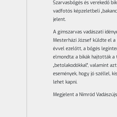
Szarvasbőgés és verekedő bik
vadfotós képzeletbeli „bakanc
jelent.
A gímszarvas vadászati idény
Mesterházi József küldte el 
évvel ezelőtt, a bőgés legint
elmondta: a bikák hajtották a
„betolakodókkal”, valamint azt
események, hogy jó széllel, ki
lehet kapni.
Megjelent a Nimród Vadászúj