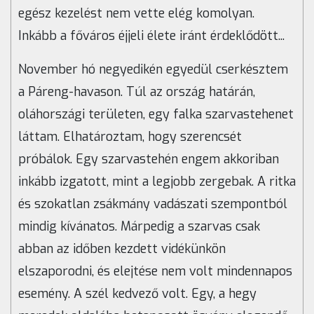
egész kezelést nem vette elég komolyan.
Inkább a főváros éjjeli élete iránt érdeklődött...
November hó negyedikén egyedül cserkésztem
a Páreng-havason. Túl az ország határán,
oláhországi területen, egy falka szarvastehenet
láttam. Elhatároztam, hogy szerencsét
próbálok. Egy szarvastehén engem akkoriban
inkább izgatott, mint a legjobb zergebak. A ritka
és szokatlan zsákmány vadászati szempontból
mindig kívánatos. Márpedig a szarvas csak
abban az időben kezdett vidékünkön
elszaporodni, és elejtése nem volt mindennapos
esemény. A szél kedvező volt. Egy, a hegy