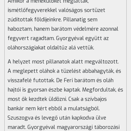
Amikor a menekülőket meglátták,
ismétlőfegyverekkel valóságos sortüzet
zúdítottak földijeinkre. Pillanatig sem
haboztam, hanem barátom védelmére azonnal
fegyvert ragadtam. Gyorgyéval együtt az
oláhországiakat oldaltűz alá vettük.
A helyzet most pillanatok alatt megváltozott.
A meglepett oláhok a tüzelést abbahagyták, és
visszafelé futottak. De Feri barátom és oláh
hajtói is gyorsan észbe kaptak. Megfordultak, és
most ők kezdtek üldözni. Csak a szívbajos
bankár nem kért ebből a mulatságból.
Szuszogva és levegő után kapkodva ülve
maradt. Gyorgyéval magyarországi táborozási