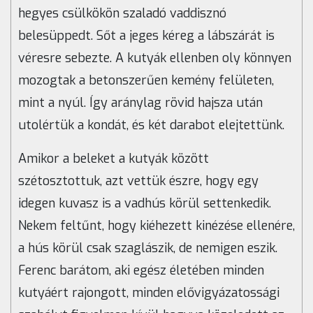
hegyes csülkökön szaladó vaddisznó
belesüppedt. Sőt a jeges kéreg a lábszárát is
véresre sebezte. A kutyák ellenben oly könnyen
mozogtak a betonszerűen kemény felületen,
mint a nyúl. Így aránylag rövid hajsza után
utolértük a kondát, és két darabot elejtettünk.
Amikor a beleket a kutyák között
szétosztottuk, azt vettük észre, hogy egy
idegen kuvasz is a vadhús körül settenkedik.
Nekem feltűnt, hogy kiéhezett kinézése ellenére,
a hús körül csak szaglászik, de nemigen eszik.
Ferenc barátom, aki egész életében minden
kutyáért rajongott, minden elővigyázatossági