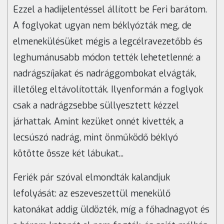
Ezzel a hadijelentéssel állított be Feri barátom.
A foglyokat ugyan nem béklyózták meg, de
elmenekülésüket mégis a legcélravezetőbb és
leghumánusabb módon tették lehetetlenné: a
nadrágszíjakat és nadrággombokat elvágták,
illetőleg eltávolították. Ilyenformán a foglyok
csak a nadrágzsebbe süllyesztett kézzel
járhattak. Amint kezüket onnét kivették, a
lecsúszó nadrág, mint önműködő béklyó
kötötte össze két lábukat...
Feriék pár szóval elmondták kalandjuk
lefolyását: az eszeveszettül menekülő
katonákat addig üldözték, míg a főhadnagyot és