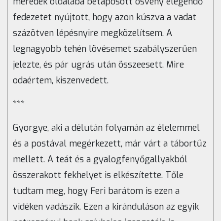
meredek oldalába betaposott ösvény elegendő
fedezetet nyújtott, hogy azon kúszva a vadat
százötven lépésnyire megközelítsem. A
legnagyobb tehén lövésemet szabályszerűen
jelezte, és pár ugrás után összeesett. Mire
odaértem, kiszenvedett.
***
Gyorgye, aki a délután folyamán az élelemmel
és a postával megérkezett, már várt a tábortűz
mellett. A teát és a gyalogfenyőgallyakból
összerakott fekhelyet is elkészítette. Tőle
tudtam meg, hogy Feri barátom is ezen a
vidéken vadászik. Ezen a kiránduláson az egyik