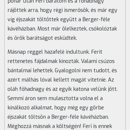
pohár után Feri barátom és a főhadnagy
rájöttek arra, hogy régi ismerősök, és már egy
víg éjszakát töltöttek együtt a Berger-féle
kávéházban. Most már ölelkeztek, csókolóztak
és örök barátságot esküdtek.
Másnap reggel hazafelé indultunk. Ferit
rettenetes fájdalmak kínozták. Valami csúzos
bántalmai lehettek. Gyalogolni nem tudott, és
azért málhás lóval kellett magát vitetnie. Az
oláh főhadnagy és az egyik katona velünk jött.
Semmi áron sem mulasztotta volna el a
kínálkozó alkalmat, hogy még egy görbe
éjszakát töltsön a Berger-féle kávéházban.
Méghozzá másnak a költségén! Feri is ennek