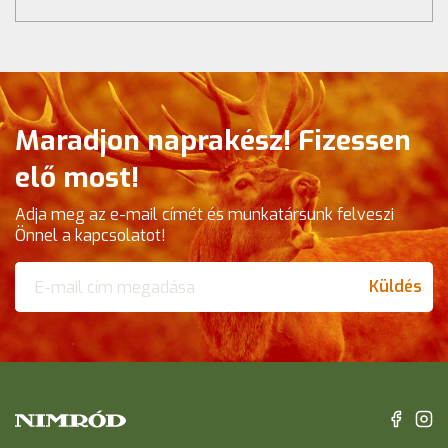
Maradjon naprakész! Fizessen
elő most!
Adja meg az e-mail címét és munkatársunk felveszi
Önnel a kapcsolatot!
Küldés