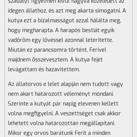
szabályt figyelmen kívül hagyva közeledett az
idegen állathoz, és azt meg akarta simogatni. A
kutya ezt a bizalmasságot azzal hálálta meg,
hogy megharapta. A harapós bestiát egyik
vadőröm egy lövéssel azonnal leterítette.
Miután ez parancsomra történt, Ferivel
majdnem összevesztem. A kutya fejét
levágattam és hazavitettem.
Az állatorvos e lelet alapján nem tudott vagy
nem akart határozott véleményt mondani.
Szerinte a kutyát pár napig elevenen kellett
volna megfigyelni. A veszettséget csak akkor
lehetett volna határozottan megállapítani.
Mikor egy orvos barátunk Ferit a minden