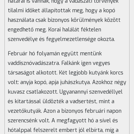
határai is vannak, hogy a vadászati törvények
tilalmi időket állapítottak meg, hogy a kopó
használata csak bizonyos körülmények között
engedhető meg. Korai halálát féktelen
szenvedélye és fegyelmezetlensége okozta.
Február hó folyamán együtt mentünk
vaddisznóvadászatra. Falkánk igen vegyes
társaságot alkotott. Két legjobb kutyánk korcs
volt: anyja kopó, apja juhászkutya. Azokhoz négy
kuvasz csatlakozott. Ugyanannyi szenvedéllyel
és kitartással üldözték a vadsertést, mint a
vezetőkutyák. Azon a bizonyos februári napon
szerencsénk volt. A megfagyott hó a sível és
hótalppal felszerelt embert jól elbírta, míg a