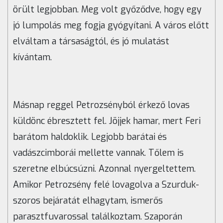
örült legjobban. Meg volt győződve, hogy egy
jó lumpolás meg fogja gyógyítani. A város előtt
elváltam a társaságtól, és jó mulatást
kívántam.
Másnap reggel Petrozsényból érkező lovas
küldönc ébresztett fel. Jöjjek hamar, mert Feri
barátom haldoklik. Legjobb barátai és
vadászcimborái mellette vannak. Tőlem is
szeretne elbúcsúzni. Azonnal nyergeltettem.
Amikor Petrozsény felé lovagolva a Szurduk-
szoros bejáratát elhagytam, ismerős
parasztfuvarossal találkoztam. Szaporán