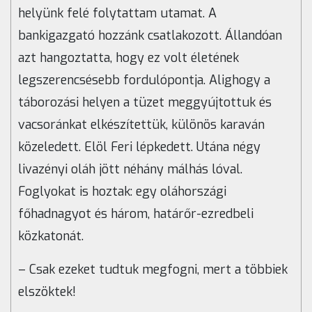
helyünk felé folytattam utamat. A
bankigazgató hozzánk csatlakozott. Állandóan
azt hangoztatta, hogy ez volt életének
legszerencsésebb fordulópontja. Alighogy a
táborozási helyen a tüzet meggyújtottuk és
vacsoránkat elkészítettük, különös karaván
közeledett. Elöl Feri lépkedett. Utána négy
livazényi oláh jött néhány málhás lóval.
Foglyokat is hoztak: egy oláhországi
főhadnagyot és három, határőr-ezredbeli
közkatonát.
– Csak ezeket tudtuk megfogni, mert a többiek
elszöktek!