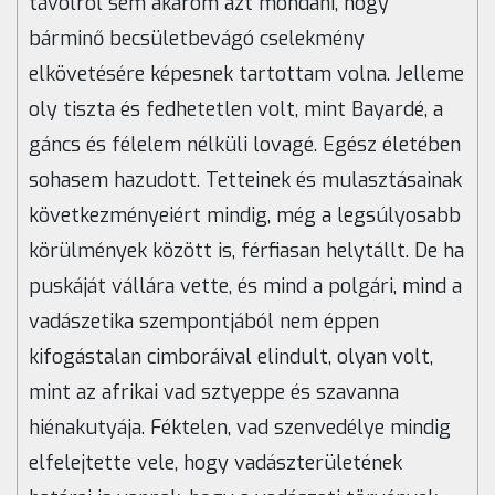
távolról sem akarom azt mondani, hogy
bárminő becsületbevágó cselekmény
elkövetésére képesnek tartottam volna. Jelleme
oly tiszta és fedhetetlen volt, mint Bayardé, a
gáncs és félelem nélküli lovagé. Egész életében
sohasem hazudott. Tetteinek és mulasztásainak
következményeiért mindig, még a legsúlyosabb
körülmények között is, férfiasan helytállt. De ha
puskáját vállára vette, és mind a polgári, mind a
vadászetika szempontjából nem éppen
kifogástalan cimboráival elindult, olyan volt,
mint az afrikai vad sztyeppe és szavanna
hiénakutyája. Féktelen, vad szenvedélye mindig
elfelejtette vele, hogy vadászterületének