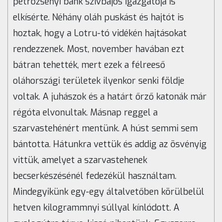
petrozsényi bank szívbajos igazgatója is
elkísérte. Néhány oláh puskást és hajtót is
hoztak, hogy a Lotru-tó vidékén hajtásokat
rendezzenek. Most, november havában ezt
bátran tehették, mert ezek a félreeső
oláhországi területek ilyenkor senki földje
voltak. A juhászok és a határt őrző katonák már
régóta elvonultak. Másnap reggel a
szarvastehénért mentünk. A húst semmi sem
bántotta. Hátunkra vettük és addig az ösvényig
vittük, amelyet a szarvastehenek
becserkészésénél fedezékül használtam.
Mindegyikünk egy-egy általvetőben körülbelül
hetven kilogrammnyi súllyal kínlódott. A