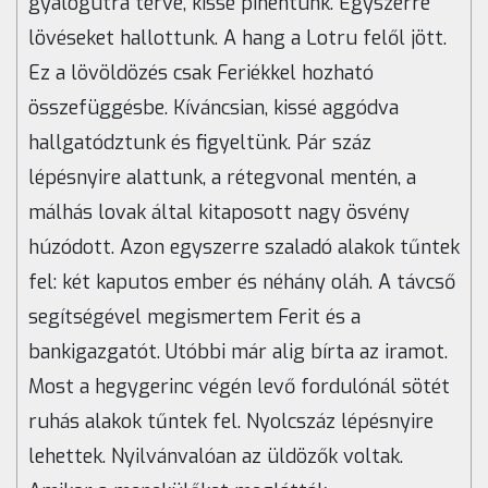
gyalogútra térve, kissé pihentünk. Egyszerre
lövéseket hallottunk. A hang a Lotru felől jött.
Ez a lövöldözés csak Feriékkel hozható
összefüggésbe. Kíváncsian, kissé aggódva
hallgatództunk és figyeltünk. Pár száz
lépésnyire alattunk, a rétegvonal mentén, a
málhás lovak által kitaposott nagy ösvény
húzódott. Azon egyszerre szaladó alakok tűntek
fel: két kaputos ember és néhány oláh. A távcső
segítségével megismertem Ferit és a
bankigazgatót. Utóbbi már alig bírta az iramot.
Most a hegygerinc végén levő fordulónál sötét
ruhás alakok tűntek fel. Nyolcszáz lépésnyire
lehettek. Nyilvánvalóan az üldözők voltak.