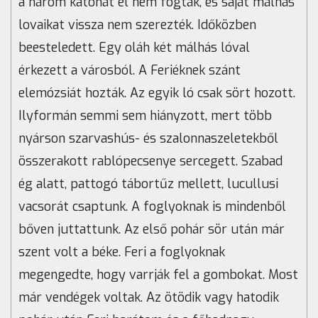
a három katonát el nem fogták, és saját málhás
lovaikat vissza nem szerezték. Időközben
beesteledett. Egy oláh két málhás lóval
érkezett a városból. A Feriéknek szánt
elemózsiát hozták. Az egyik ló csak sört hozott.
Ilyformán semmi sem hiányzott, mert több
nyárson szarvashús- és szalonnaszeletekből
összerakott rablópecsenye sercegett. Szabad
ég alatt, pattogó tábortűz mellett, lucullusi
vacsorát csaptunk. A foglyoknak is mindenből
bőven juttattunk. Az első pohár sör után már
szent volt a béke. Feri a foglyoknak
megengedte, hogy varrják fel a gombokat. Most
már vendégek voltak. Az ötödik vagy hatodik