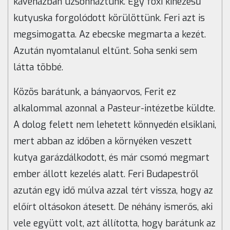
kávéházban uzsonnáztunk. Egy foxi kinézésű
kutyuska forgolódott körülöttünk. Feri azt is
megsimogatta. Az ebecske megmarta a kezét.
Azután nyomtalanul eltűnt. Soha senki sem
látta többé.
Közös barátunk, a bányaorvos, Ferit ez
alkalommal azonnal a Pasteur-intézetbe küldte.
A dolog felett nem lehetett könnyedén elsiklani,
mert abban az időben a környéken veszett
kutya garázdálkodott, és már csomó megmart
ember állott kezelés alatt. Feri Budapestről
azután egy idő múlva azzal tért vissza, hogy az
előírt oltásokon átesett. De néhány ismerős, aki
vele együtt volt, azt állította, hogy barátunk az