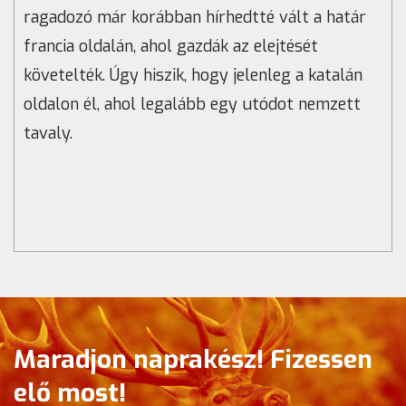
ragadozó már korábban hírhedtté vált a határ
francia oldalán, ahol gazdák az elejtését
követelték. Úgy hiszik, hogy jelenleg a katalán
oldalon él, ahol legalább egy utódot nemzett
tavaly.
Maradjon naprakész! Fizessen
elő most!