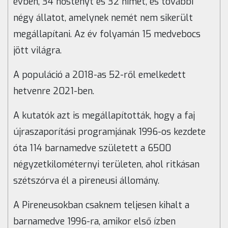
évben, 34 nőstényt és 32 hímet, és további
négy állatot, amelynek nemét nem sikerült
megállapítani. Az év folyamán 15 medvebocs
jött világra.
A populáció a 2018-as 52-ről emelkedett
hetvenre 2021-ben.
A kutatók azt is megállapították, hogy a faj
újraszaporítási programjának 1996-os kezdete
óta 114 barnamedve született a 6500
négyzetkilométernyi területen, ahol ritkásan
szétszórva él a pireneusi állomány.
A Pireneusokban csaknem teljesen kihalt a
barnamedve 1996-ra, amikor első ízben