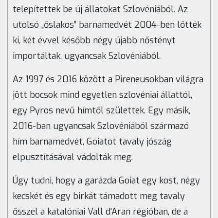
telepítettek be új állatokat Szlovéniából. Az
utolsó „őslakos” barnamedvét 2004-ben lőtték
ki, két évvel később négy újabb nőstényt
importáltak, ugyancsak Szlovéniából.
Az 1997 és 2016 között a Pireneusokban világra
jött bocsok mind egyetlen szlovéniai állattól,
egy Pyros nevű hímtől születtek. Egy másik,
2016-ban ugyancsak Szlovéniából származó
hím barnamedvét, Goiatot tavaly jószág
elpusztításával vádolták meg.
Úgy tudni, hogy a garázda Goiat egy kost, négy
kecskét és egy birkát támadott meg tavaly
ősszel a katalóniai Vall d'Aran régióban, de a